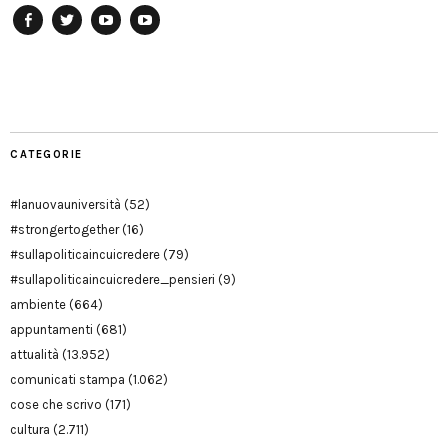
Facebook
Twitter
YouTube
YouTube
Manu
PD
Modena
CATEGORIE
#lanuovauniversità
(52)
#strongertogether
(16)
#sullapoliticaincuicredere
(79)
#sullapoliticaincuicredere_pensieri
(9)
ambiente
(664)
appuntamenti
(681)
attualità
(13.952)
comunicati stampa
(1.062)
cose che scrivo
(171)
cultura
(2.711)