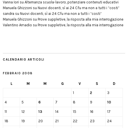
Vanna Iori
su
Alternanza scuola-lavoro, potenziare contenuti educativi
Manuela Ghizzoni
su
Nuovi docenti, sì ai 24 Cfu ma non a tutti i “costi”
sandra
su
Nuovi docenti, sì ai 24 Cfu ma non a tutti i “costi”
Manuela Ghizzoni
su
Prove suppletive, la risposta alla mia interrogazione
Valentino Amadio
su
Prove suppletive, la risposta alla mia interrogazione
CALENDARIO ARTICOLI
FEBBRAIO 2008
L
M
M
G
V
S
D
1
2
3
4
5
6
7
8
9
10
11
12
13
14
15
16
17
18
19
20
21
22
23
24