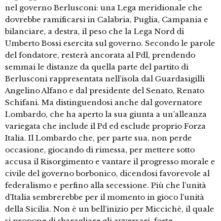
nel governo Berlusconi: una Lega meridionale che
dovrebbe ramificarsi in Calabria, Puglia, Campania e
bilanciare, a destra, il peso che la Lega Nord di
Umberto Bossi esercita sul governo. Secondo le parole
del fondatore, resterà ancorata al Pdl, prendendo
semmai le distanze da quella parte del partito di
Berlusconi rappresentata nell’isola dal Guardasigilli
Angelino Alfano e dal presidente del Senato, Renato
Schifani. Ma distinguendosi anche dal governatore
Lombardo, che ha aperto la sua giunta a un’alleanza
variegata che include il Pd ed esclude proprio Forza
Italia. Il Lombardo che, per parte sua, non perde
occasione, giocando di rimessa, per mettere sotto
accusa il Risorgimento e vantare il progresso morale e
civile del governo borbonico, dicendosi favorevole al
federalismo e perfino alla secessione. Più che l’unità
d’Italia sembrerebbe per il momento in gioco l’unità
della Sicilia. Non è un bell’inizio per Miccichè, il quale
si propone di sbaragliare gli avversari, forte …