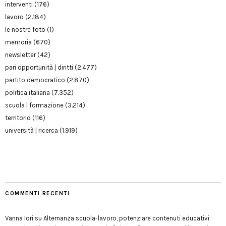
interventi
(176)
lavoro
(2.184)
le nostre foto
(1)
memoria
(670)
newsletter
(42)
pari opportunità | diritti
(2.477)
partito democratico
(2.870)
politica italiana
(7.352)
scuola | formazione
(3.214)
territorio
(116)
università | ricerca
(1.919)
COMMENTI RECENTI
Vanna Iori
su
Alternanza scuola-lavoro, potenziare contenuti educativi