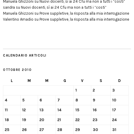
Manuela Ghizzoni
su
Nuovi docenti, sì ai 24 Cfu ma non a tutti i “costi”
sandra
su
Nuovi docenti, sì ai 24 Cfu ma non a tutti i “costi”
Manuela Ghizzoni
su
Prove suppletive, la risposta alla mia interrogazione
Valentino Amadio
su
Prove suppletive, la risposta alla mia interrogazione
CALENDARIO ARTICOLI
OTTOBRE 2010
L
M
M
G
V
S
D
1
2
3
4
5
6
7
8
9
10
11
12
13
14
15
16
17
18
19
20
21
22
23
24
25
26
27
28
29
30
31