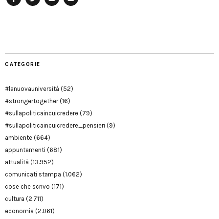
Facebook
Twitter
YouTube
YouTube
Manu
PD
Modena
CATEGORIE
#lanuovauniversità
(52)
#strongertogether
(16)
#sullapoliticaincuicredere
(79)
#sullapoliticaincuicredere_pensieri
(9)
ambiente
(664)
appuntamenti
(681)
attualità
(13.952)
comunicati stampa
(1.062)
cose che scrivo
(171)
cultura
(2.711)
economia
(2.061)