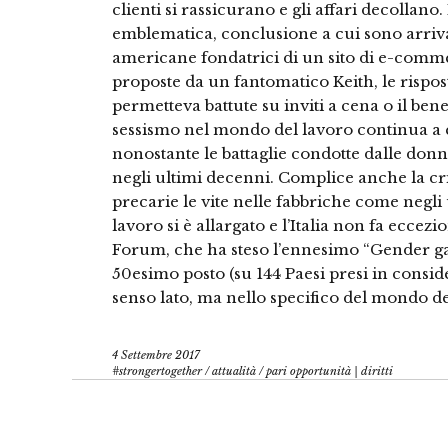
clienti si rassicurano e gli affari decollano
emblematica, conclusione a cui sono arriv
americane fondatrici di un sito di e-comm
proposte da un fantomatico Keith, le rispos
permetteva battute su inviti a cena o il bene
sessismo nel mondo del lavoro continua a e
nonostante le battaglie condotte dalle donn
negli ultimi decenni. Complice anche la cr
precarie le vite nelle fabbriche come negli 
lavoro si è allargato e l’Italia non fa ecc
Forum, che ha steso l’ennesimo “Gender gap i
50esimo posto (su 144 Paesi presi in conside
senso lato, ma nello specifico del mondo de
4 Settembre 2017
#strongertogether
/
attualità
/
pari opportunità | diritti