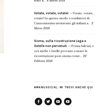
stato il...
8 Marzo 2018
Votate, votate, votate!
Votate, votate,
votate! In questo modo i conduttori di
Canzonissima invitavano gli italiani a...
2
Marzo 2018
Sisma, sulla ricostruzione Lega e
5stelle non pervenuti
Prima Salvini, e
ora anche i 5stelle provano a usare la
ricostruzione post-sisma come...
22
Febbraio 2018
#MANUSOCIAL: MI TROVI ANCHE QUI
Facebook
Twitter
YouTube
YouTube
Manu
PD