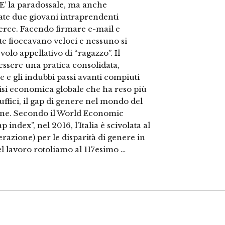
. E’ la paradossale, ma anche
ate due giovani intraprendenti
erce. Facendo firmare e-mail e
te fioccavano veloci e nessuno si
volo appellativo di “ragazzo”. Il
ssere una pratica consolidata,
e e gli indubbi passi avanti compiuti
isi economica globale che ha reso più
uffici, il gap di genere nel mondo del
ezione. Secondo il World Economic
ndex”, nel 2016, l’Italia è scivolata al
razione) per le disparità di genere in
l lavoro rotoliamo al 117esimo …