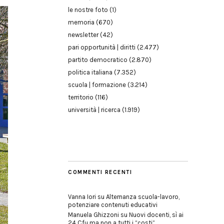
le nostre foto
(1)
memoria
(670)
newsletter
(42)
pari opportunità | diritti
(2.477)
partito democratico
(2.870)
politica italiana
(7.352)
scuola | formazione
(3.214)
territorio
(116)
università | ricerca
(1.919)
COMMENTI RECENTI
Vanna Iori
su
Alternanza scuola-lavoro,
potenziare contenuti educativi
Manuela Ghizzoni
su
Nuovi docenti, sì ai
24 Cfu ma non a tutti i “costi”