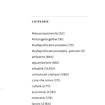
Modena
CATEGORIE
#lanuovauniversità
(52)
#strongertogether
(16)
#sullapoliticaincuicredere
(79)
#sullapoliticaincuicredere_pensieri
(9)
ambiente
(664)
appuntamenti
(681)
attualità
(13.952)
comunicati stampa
(1.062)
cose che scrivo
(171)
cultura
(2.711)
economia
(2.061)
interventi
(176)
lavoro
(2.184)