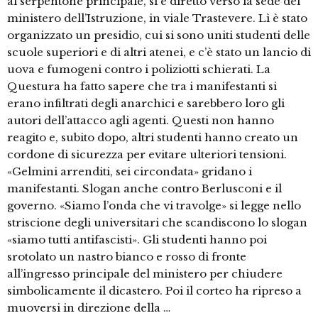
al serpentone principale, si è diretto verso la sede del
ministero dell’Istruzione, in viale Trastevere. Lì è stato
organizzato un presidio, cui si sono uniti studenti delle
scuole superiori e di altri atenei, e c’è stato un lancio di
uova e fumogeni contro i poliziotti schierati. La
Questura ha fatto sapere che tra i manifestanti si
erano infiltrati degli anarchici e sarebbero loro gli
autori dell’attacco agli agenti. Questi non hanno
reagito e, subito dopo, altri studenti hanno creato un
cordone di sicurezza per evitare ulteriori tensioni.
«Gelmini arrenditi, sei circondata» gridano i
manifestanti. Slogan anche contro Berlusconi e il
governo. «Siamo l’onda che vi travolge» si legge nello
striscione degli universitari che scandiscono lo slogan
«siamo tutti antifascisti». Gli studenti hanno poi
srotolato un nastro bianco e rosso di fronte
all’ingresso principale del ministero per chiudere
simbolicamente il dicastero. Poi il corteo ha ripreso a
muoversi in direzione della …