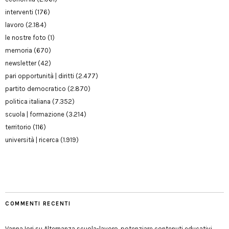
interventi
(176)
lavoro
(2.184)
le nostre foto
(1)
memoria
(670)
newsletter
(42)
pari opportunità | diritti
(2.477)
partito democratico
(2.870)
politica italiana
(7.352)
scuola | formazione
(3.214)
territorio
(116)
università | ricerca
(1.919)
COMMENTI RECENTI
Vanna Iori
su
Alternanza scuola-lavoro, potenziare contenuti educativi