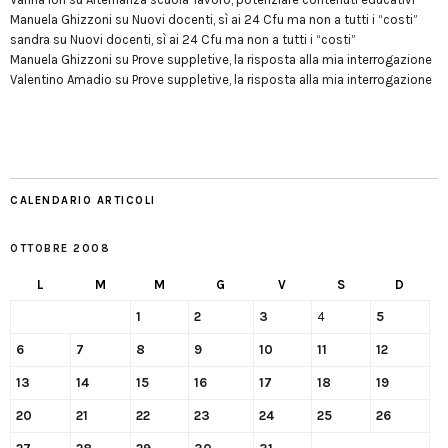
Manuela Ghizzoni
su
Nuovi docenti, sì ai 24 Cfu ma non a tutti i “costi”
sandra
su
Nuovi docenti, sì ai 24 Cfu ma non a tutti i “costi”
Manuela Ghizzoni
su
Prove suppletive, la risposta alla mia interrogazione
Valentino Amadio
su
Prove suppletive, la risposta alla mia interrogazione
CALENDARIO ARTICOLI
OTTOBRE 2008
L
M
M
G
V
S
D
1
2
3
4
5
6
7
8
9
10
11
12
13
14
15
16
17
18
19
20
21
22
23
24
25
26