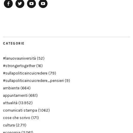
Facebook
Twitter
YouTube
YouTube
Manu
PD
Modena
CATEGORIE
#lanuovauniversità
(52)
#strongertogether
(16)
#sullapoliticaincuicredere
(79)
#sullapoliticaincuicredere_pensieri
(9)
ambiente
(664)
appuntamenti
(681)
attualità
(13.952)
comunicati stampa
(1.062)
cose che scrivo
(171)
cultura
(2.711)
economia
(2.061)