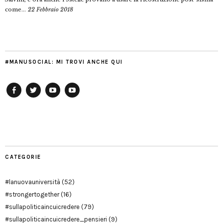
come...
22 Febbraio 2018
#MANUSOCIAL: MI TROVI ANCHE QUI
Facebook
Twitter
YouTube
YouTube
Manu
PD
Modena
CATEGORIE
#lanuovauniversità
(52)
#strongertogether
(16)
#sullapoliticaincuicredere
(79)
#sullapoliticaincuicredere_pensieri
(9)