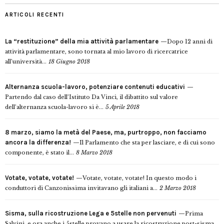
ARTICOLI RECENTI
La “restituzione” della mia attività parlamentare
Dopo 12 anni di
attività parlamentare, sono tornata al mio lavoro di ricercatrice
all’università...
18 Giugno 2018
Alternanza scuola-lavoro, potenziare contenuti educativi
Partendo dal caso dell’Istituto Da Vinci, il dibattito sul valore
dell’alternanza scuola-lavoro si è...
5 Aprile 2018
8 marzo, siamo la metà del Paese, ma, purtroppo, non facciamo
ancora la differenza!
Il Parlamento che sta per lasciare, e di cui sono
componente, è stato il...
8 Marzo 2018
Votate, votate, votate!
Votate, votate, votate! In questo modo i
conduttori di Canzonissima invitavano gli italiani a...
2 Marzo 2018
Sisma, sulla ricostruzione Lega e 5stelle non pervenuti
Prima
Salvini, e ora anche i 5stelle provano a usare la ricostruzione post-sisma