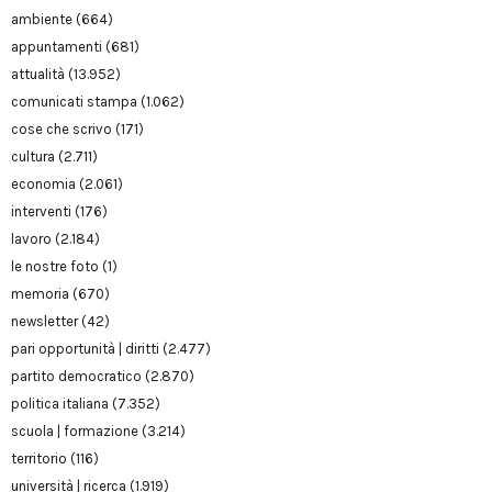
ambiente
(664)
appuntamenti
(681)
attualità
(13.952)
comunicati stampa
(1.062)
cose che scrivo
(171)
cultura
(2.711)
economia
(2.061)
interventi
(176)
lavoro
(2.184)
le nostre foto
(1)
memoria
(670)
newsletter
(42)
pari opportunità | diritti
(2.477)
partito democratico
(2.870)
politica italiana
(7.352)
scuola | formazione
(3.214)
territorio
(116)
università | ricerca
(1.919)