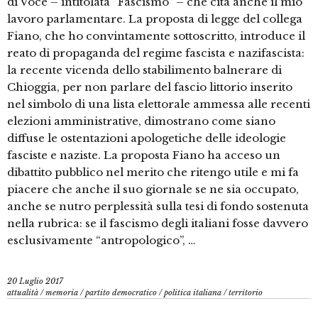
di Voce – intitolata “Fascismo” – che cita anche il mio
lavoro parlamentare. La proposta di legge del collega
Fiano, che ho convintamente sottoscritto, introduce il
reato di propaganda del regime fascista e nazifascista:
la recente vicenda dello stabilimento balnerare di
Chioggia, per non parlare del fascio littorio inserito
nel simbolo di una lista elettorale ammessa alle recenti
elezioni amministrative, dimostrano come siano
diffuse le ostentazioni apologetiche delle ideologie
fasciste e naziste. La proposta Fiano ha acceso un
dibattito pubblico nel merito che ritengo utile e mi fa
piacere che anche il suo giornale se ne sia occupato,
anche se nutro perplessità sulla tesi di fondo sostenuta
nella rubrica: se il fascismo degli italiani fosse davvero
esclusivamente “antropologico”, …
20 Luglio 2017
attualità
/
memoria
/
partito democratico
/
politica italiana
/
territorio