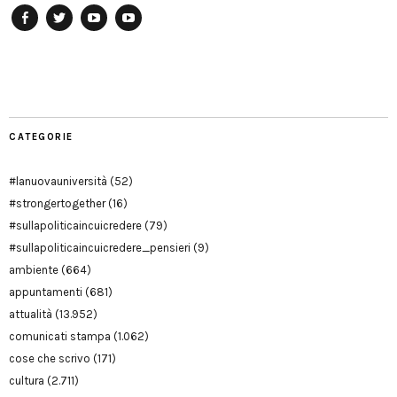
Facebook
Twitter
YouTube
YouTube
Manu
PD
Modena
CATEGORIE
#lanuovauniversità
(52)
#strongertogether
(16)
#sullapoliticaincuicredere
(79)
#sullapoliticaincuicredere_pensieri
(9)
ambiente
(664)
appuntamenti
(681)
attualità
(13.952)
comunicati stampa
(1.062)
cose che scrivo
(171)
cultura
(2.711)