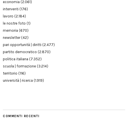
economia
(2.061)
interventi
(176)
lavoro
(2.184)
le nostre foto
(1)
memoria
(670)
newsletter
(42)
pari opportunità | diritti
(2.477)
partito democratico
(2.870)
politica italiana
(7.352)
scuola | formazione
(3.214)
territorio
(116)
università | ricerca
(1.919)
COMMENTI RECENTI