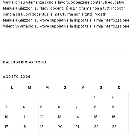
Vanna Iori
su
Alternanza scuola-lavoro, potenziare contenuti educativi
Manuela Ghizzoni
su
Nuovi docenti, sì ai 24 Cfu ma non a tutti i “costi”
sandra
su
Nuovi docenti, sì ai 24 Cfu ma non a tutti i “costi”
Manuela Ghizzoni
su
Prove suppletive, la risposta alla mia interrogazione
Valentino Amadio
su
Prove suppletive, la risposta alla mia interrogazione
CALENDARIO ARTICOLI
AGOSTO 2026
L
M
M
G
V
S
D
1
2
3
4
5
6
7
8
9
10
11
12
13
14
15
16
17
18
19
20
21
22
23