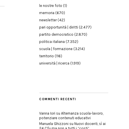
le nostre foto
(1)
memoria
(670)
newsletter
(42)
pari opportunità | diritti
(2.477)
partito democratico
(2.870)
politica italiana
(7.352)
scuola | formazione
(3.214)
territorio
(116)
università | ricerca
(1.919)
COMMENTI RECENTI
Vanna Iori
su
Alternanza scuola-lavoro,
potenziare contenuti educativi
Manuela Ghizzoni
su
Nuovi docenti, sì ai
24 Cfu ma non a tutti i “costi”