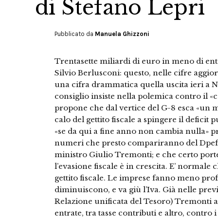
di Stefano Lepri
Pubblicato da
Manuela Ghizzoni
Trentasette miliardi di euro in meno di ent
Silvio Berlusconi: questo, nelle cifre aggiorna
una cifra drammatica quella uscita ieri a N
consiglio insiste nella polemica contro il «c
propone che dal vertice del G-8 esca «un m
calo del gettito fiscale a spingere il deficit
«se da qui a fine anno non cambia nulla» pr
numeri che presto compariranno del Dpef
ministro Giulio Tremonti; e che certo port
l’evasione fiscale è in crescita. E’ normale
gettito fiscale. Le imprese fanno meno profitt
diminuiscono, e va giù l’Iva. Già nelle previ
Relazione unificata del Tesoro) Tremonti a
entrate, tra tasse contributi e altro, contro i