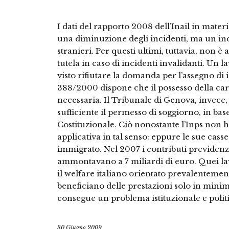
I dati del rapporto 2008 dell’Inail in mater
una diminuzione degli incidenti, ma un inc
stranieri. Per questi ultimi, tuttavia, non 
tutela in caso di incidenti invalidanti. Un
visto rifiutare la domanda per l’assegno di i
388/2000 dispone che il possesso della car
necessaria. Il Tribunale di Genova, invece
sufficiente il permesso di soggiorno, in bas
Costituzionale. Ciò nonostante l’Inps non 
applicativa in tal senso: eppure le sue cass
immigrato. Nel 2007 i contributi previdenzia
ammontavano a 7 miliardi di euro. Quei la
il welfare italiano orientato prevalentement
beneficiano delle prestazioni solo in minima
consegue un problema istituzionale e politi
30 Giugno 2009