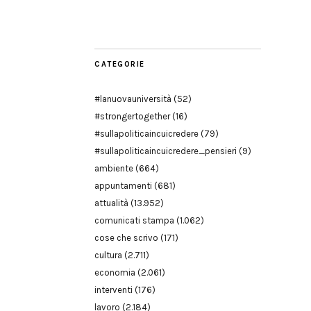
Modena
CATEGORIE
#lanuovauniversità
(52)
#strongertogether
(16)
#sullapoliticaincuicredere
(79)
#sullapoliticaincuicredere_pensieri
(9)
ambiente
(664)
appuntamenti
(681)
attualità
(13.952)
comunicati stampa
(1.062)
cose che scrivo
(171)
cultura
(2.711)
economia
(2.061)
interventi
(176)
lavoro
(2.184)