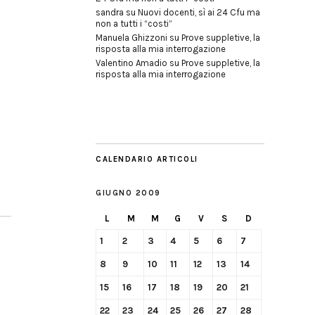
sandra
su
Nuovi docenti, sì ai 24 Cfu ma
non a tutti i “costi”
Manuela Ghizzoni
su
Prove suppletive, la
risposta alla mia interrogazione
Valentino Amadio
su
Prove suppletive, la
risposta alla mia interrogazione
CALENDARIO ARTICOLI
GIUGNO 2009
L
M
M
G
V
S
D
1
2
3
4
5
6
7
8
9
10
11
12
13
14
15
16
17
18
19
20
21
22
23
24
25
26
27
28