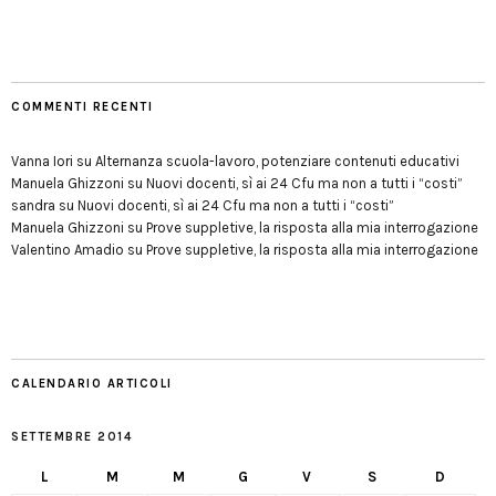
COMMENTI RECENTI
Vanna Iori
su
Alternanza scuola-lavoro, potenziare contenuti educativi
Manuela Ghizzoni
su
Nuovi docenti, sì ai 24 Cfu ma non a tutti i “costi”
sandra
su
Nuovi docenti, sì ai 24 Cfu ma non a tutti i “costi”
Manuela Ghizzoni
su
Prove suppletive, la risposta alla mia interrogazione
Valentino Amadio
su
Prove suppletive, la risposta alla mia interrogazione
CALENDARIO ARTICOLI
SETTEMBRE 2014
L
M
M
G
V
S
D