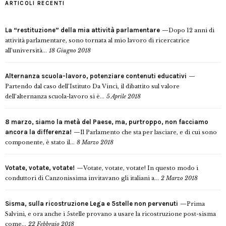
ARTICOLI RECENTI
La “restituzione” della mia attività parlamentare
Dopo 12 anni di
attività parlamentare, sono tornata al mio lavoro di ricercatrice
all’università...
18 Giugno 2018
Alternanza scuola-lavoro, potenziare contenuti educativi
Partendo dal caso dell’Istituto Da Vinci, il dibattito sul valore
dell’alternanza scuola-lavoro si è...
5 Aprile 2018
8 marzo, siamo la metà del Paese, ma, purtroppo, non facciamo
ancora la differenza!
Il Parlamento che sta per lasciare, e di cui sono
componente, è stato il...
8 Marzo 2018
Votate, votate, votate!
Votate, votate, votate! In questo modo i
conduttori di Canzonissima invitavano gli italiani a...
2 Marzo 2018
Sisma, sulla ricostruzione Lega e 5stelle non pervenuti
Prima
Salvini, e ora anche i 5stelle provano a usare la ricostruzione post-sisma
come...
22 Febbraio 2018