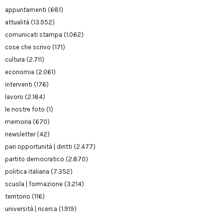
appuntamenti
(681)
attualità
(13.952)
comunicati stampa
(1.062)
cose che scrivo
(171)
cultura
(2.711)
economia
(2.061)
interventi
(176)
lavoro
(2.184)
le nostre foto
(1)
memoria
(670)
newsletter
(42)
pari opportunità | diritti
(2.477)
partito democratico
(2.870)
politica italiana
(7.352)
scuola | formazione
(3.214)
territorio
(116)
università | ricerca
(1.919)