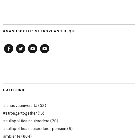
#MANUSOCIAL: MI TROVI ANCHE QUI
Facebook
Twitter
YouTube
YouTube
Manu
PD
Modena
CATEGORIE
#lanuovauniversità
(52)
#strongertogether
(16)
#sullapoliticaincuicredere
(79)
#sullapoliticaincuicredere_pensieri
(9)
ambiente
(664)