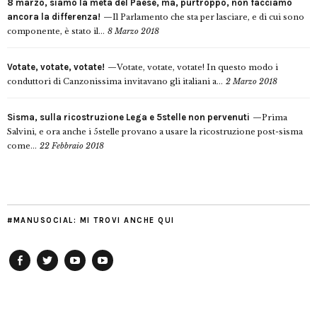
8 marzo, siamo la metà del Paese, ma, purtroppo, non facciamo
ancora la differenza!
Il Parlamento che sta per lasciare, e di cui sono
componente, è stato il...
8 Marzo 2018
Votate, votate, votate!
Votate, votate, votate! In questo modo i
conduttori di Canzonissima invitavano gli italiani a...
2 Marzo 2018
Sisma, sulla ricostruzione Lega e 5stelle non pervenuti
Prima
Salvini, e ora anche i 5stelle provano a usare la ricostruzione post-sisma
come...
22 Febbraio 2018
#MANUSOCIAL: MI TROVI ANCHE QUI
Facebook
Twitter
YouTube
YouTube
Manu
PD
Modena