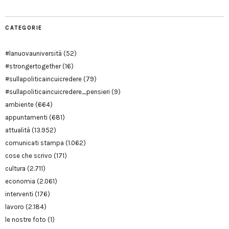
CATEGORIE
#lanuovauniversità
(52)
#strongertogether
(16)
#sullapoliticaincuicredere
(79)
#sullapoliticaincuicredere_pensieri
(9)
ambiente
(664)
appuntamenti
(681)
attualità
(13.952)
comunicati stampa
(1.062)
cose che scrivo
(171)
cultura
(2.711)
economia
(2.061)
interventi
(176)
lavoro
(2.184)
le nostre foto
(1)