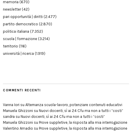
memoria
(670)
newsletter
(42)
pari opportunità | diritti
(2.477)
partito democratico
(2.870)
politica italiana
(7.352)
scuola | formazione
(3.214)
territorio
(116)
università | ricerca
(1.919)
COMMENTI RECENTI
Vanna Iori
su
Alternanza scuola-lavoro, potenziare contenuti educativi
Manuela Ghizzoni
su
Nuovi docenti, sì ai 24 Cfu ma non a tutti i “costi”
sandra
su
Nuovi docenti, sì ai 24 Cfu ma non a tutti i “costi”
Manuela Ghizzoni
su
Prove suppletive, la risposta alla mia interrogazione
Valentino Amadio
su
Prove suppletive, la risposta alla mia interrogazione