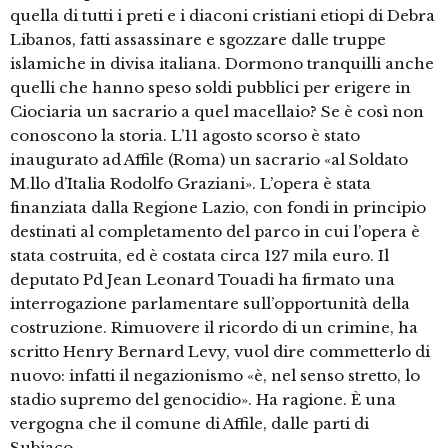
quella di tutti i preti e i diaconi cristiani etiopi di Debra
Libanos, fatti assassinare e sgozzare dalle truppe
islamiche in divisa italiana. Dormono tranquilli anche
quelli che hanno speso soldi pubblici per erigere in
Ciociaria un sacrario a quel macellaio? Se è così non
conoscono la storia. L’11 agosto scorso è stato
inaugurato ad Affile (Roma) un sacrario «al Soldato
M.llo d’Italia Rodolfo Graziani». L’opera è stata
finanziata dalla Regione Lazio, con fondi in principio
destinati al completamento del parco in cui l’opera è
stata costruita, ed è costata circa 127 mila euro. Il
deputato Pd Jean Leonard Touadi ha firmato una
interrogazione parlamentare sull’opportunità della
costruzione. Rimuovere il ricordo di un crimine, ha
scritto Henry Bernard Levy, vuol dire commetterlo di
nuovo: infatti il negazionismo «è, nel senso stretto, lo
stadio supremo del genocidio». Ha ragione. È una
vergogna che il comune di Affile, dalle parti di
Subiaco, …