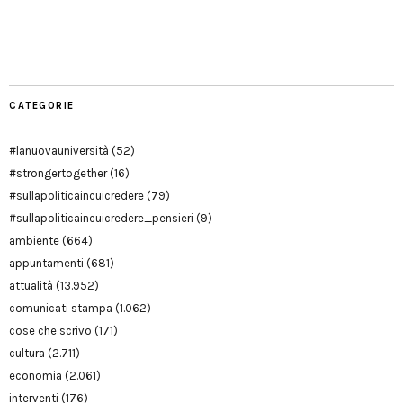
Facebook
Twitter
YouTube
YouTube
Manu
PD
Modena
CATEGORIE
#lanuovauniversità
(52)
#strongertogether
(16)
#sullapoliticaincuicredere
(79)
#sullapoliticaincuicredere_pensieri
(9)
ambiente
(664)
appuntamenti
(681)
attualità
(13.952)
comunicati stampa
(1.062)
cose che scrivo
(171)
cultura
(2.711)
economia
(2.061)
interventi
(176)