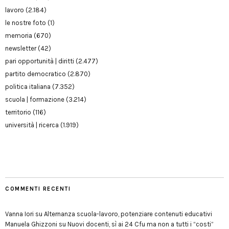
lavoro
(2.184)
le nostre foto
(1)
memoria
(670)
newsletter
(42)
pari opportunità | diritti
(2.477)
partito democratico
(2.870)
politica italiana
(7.352)
scuola | formazione
(3.214)
territorio
(116)
università | ricerca
(1.919)
COMMENTI RECENTI
Vanna Iori
su
Alternanza scuola-lavoro, potenziare contenuti educativi
Manuela Ghizzoni
su
Nuovi docenti, sì ai 24 Cfu ma non a tutti i “costi”