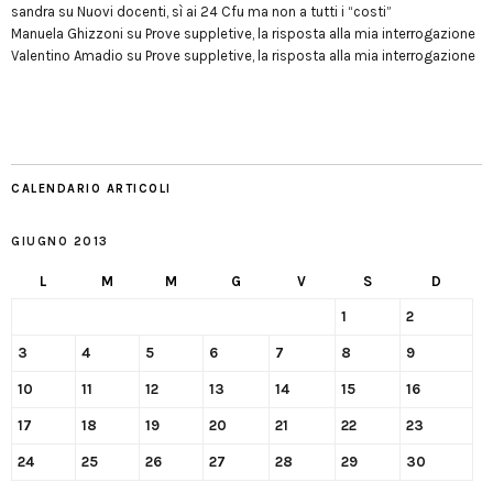
sandra
su
Nuovi docenti, sì ai 24 Cfu ma non a tutti i “costi”
Manuela Ghizzoni
su
Prove suppletive, la risposta alla mia interrogazione
Valentino Amadio
su
Prove suppletive, la risposta alla mia interrogazione
CALENDARIO ARTICOLI
GIUGNO 2013
L
M
M
G
V
S
D
1
2
3
4
5
6
7
8
9
10
11
12
13
14
15
16
17
18
19
20
21
22
23
24
25
26
27
28
29
30