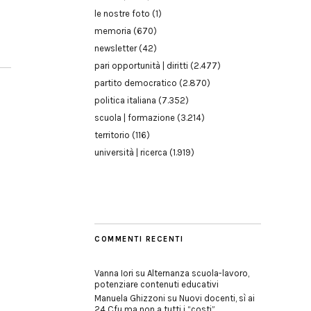
le nostre foto
(1)
memoria
(670)
newsletter
(42)
pari opportunità | diritti
(2.477)
partito democratico
(2.870)
politica italiana
(7.352)
scuola | formazione
(3.214)
territorio
(116)
università | ricerca
(1.919)
COMMENTI RECENTI
Vanna Iori
su
Alternanza scuola-lavoro,
potenziare contenuti educativi
Manuela Ghizzoni
su
Nuovi docenti, sì ai
24 Cfu ma non a tutti i “costi”