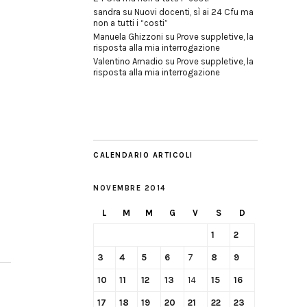
sandra
su
Nuovi docenti, sì ai 24 Cfu ma
non a tutti i “costi”
Manuela Ghizzoni
su
Prove suppletive, la
risposta alla mia interrogazione
Valentino Amadio
su
Prove suppletive, la
risposta alla mia interrogazione
CALENDARIO ARTICOLI
NOVEMBRE 2014
L
M
M
G
V
S
D
1
2
3
4
5
6
7
8
9
10
11
12
13
14
15
16
17
18
19
20
21
22
23