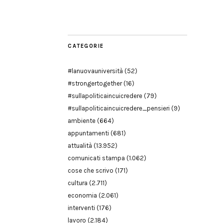
Modena
CATEGORIE
#lanuovauniversità
(52)
#strongertogether
(16)
#sullapoliticaincuicredere
(79)
#sullapoliticaincuicredere_pensieri
(9)
ambiente
(664)
appuntamenti
(681)
attualità
(13.952)
comunicati stampa
(1.062)
cose che scrivo
(171)
cultura
(2.711)
economia
(2.061)
interventi
(176)
lavoro
(2.184)