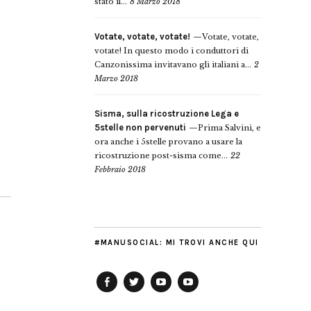
stato il...
8 Marzo 2018
Votate, votate, votate!
Votate, votate,
votate! In questo modo i conduttori di
Canzonissima invitavano gli italiani a...
2
Marzo 2018
Sisma, sulla ricostruzione Lega e
5stelle non pervenuti
Prima Salvini, e
ora anche i 5stelle provano a usare la
ricostruzione post-sisma come...
22
Febbraio 2018
#MANUSOCIAL: MI TROVI ANCHE QUI
Facebook
Twitter
YouTube
YouTube
Manu
PD