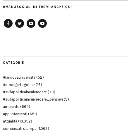
#MANUSOCIAL: MI TROVI ANCHE QUI
Facebook
Twitter
YouTube
YouTube
Manu
PD
Modena
CATEGORIE
#lanuovauniversità
(52)
#strongertogether
(16)
#sullapoliticaincuicredere
(79)
#sullapoliticaincuicredere_pensieri
(9)
ambiente
(664)
appuntamenti
(681)
attualità
(13.952)
comunicati stampa
(1.062)