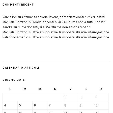
COMMENTI RECENTI
Vanna Iori
su
Alternanza scuola-lavoro, potenziare contenuti educativi
Manuela Ghizzoni
su
Nuovi docenti, sì ai 24 Cfu ma non a tutti i “costi”
sandra
su
Nuovi docenti, sì ai 24 Cfu ma non a tutti i “costi”
Manuela Ghizzoni
su
Prove suppletive, la risposta alla mia interrogazione
Valentino Amadio
su
Prove suppletive, la risposta alla mia interrogazione
CALENDARIO ARTICOLI
GIUGNO 2018
L
M
M
G
V
S
D
1
2
3
4
5
6
7
8
9
10