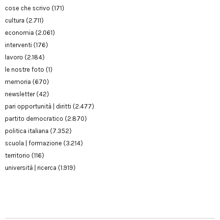
cose che scrivo
(171)
cultura
(2.711)
economia
(2.061)
interventi
(176)
lavoro
(2.184)
le nostre foto
(1)
memoria
(670)
newsletter
(42)
pari opportunità | diritti
(2.477)
partito democratico
(2.870)
politica italiana
(7.352)
scuola | formazione
(3.214)
territorio
(116)
università | ricerca
(1.919)