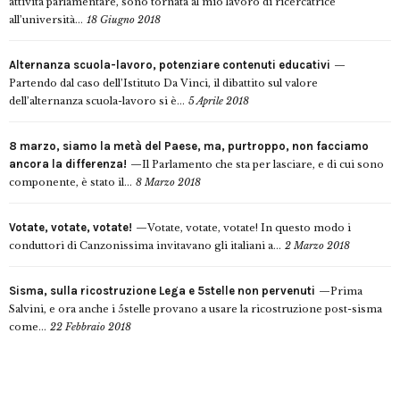
attività parlamentare, sono tornata al mio lavoro di ricercatrice
all’università...
18 Giugno 2018
Alternanza scuola-lavoro, potenziare contenuti educativi
Partendo dal caso dell’Istituto Da Vinci, il dibattito sul valore
dell’alternanza scuola-lavoro si è...
5 Aprile 2018
8 marzo, siamo la metà del Paese, ma, purtroppo, non facciamo
ancora la differenza!
Il Parlamento che sta per lasciare, e di cui sono
componente, è stato il...
8 Marzo 2018
Votate, votate, votate!
Votate, votate, votate! In questo modo i
conduttori di Canzonissima invitavano gli italiani a...
2 Marzo 2018
Sisma, sulla ricostruzione Lega e 5stelle non pervenuti
Prima
Salvini, e ora anche i 5stelle provano a usare la ricostruzione post-sisma
come...
22 Febbraio 2018