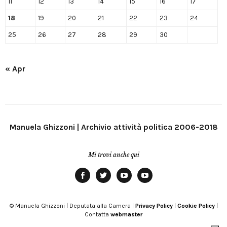
11
12
13
14
15
16
17
18
19
20
21
22
23
24
25
26
27
28
29
30
« Apr
Manuela Ghizzoni | Archivio attività politica 2006-2018
Mi trovi anche qui
Facebook
Twitter
YouTube
YouTube
Manu
PD
Modena
© Manuela Ghizzoni | Deputata alla Camera |
Privacy Policy
|
Cookie Policy
|
Contatta
webmaster