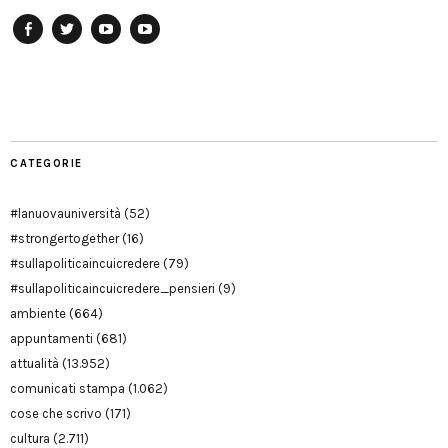
Facebook
Twitter
YouTube
YouTube
Manu
PD
Modena
CATEGORIE
#lanuovauniversità
(52)
#strongertogether
(16)
#sullapoliticaincuicredere
(79)
#sullapoliticaincuicredere_pensieri
(9)
ambiente
(664)
appuntamenti
(681)
attualità
(13.952)
comunicati stampa
(1.062)
cose che scrivo
(171)
cultura
(2.711)