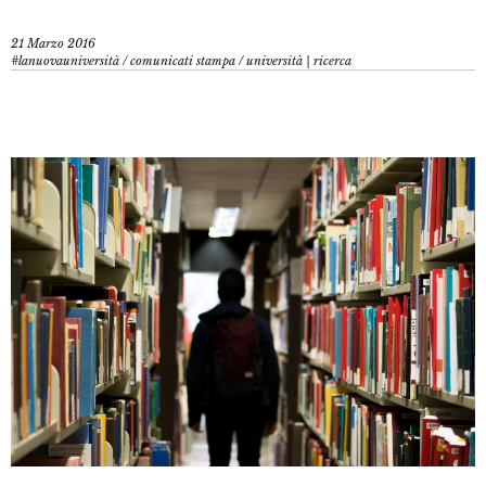
21 Marzo 2016
#lanuovauniversità
/
comunicati stampa
/
università | ricerca