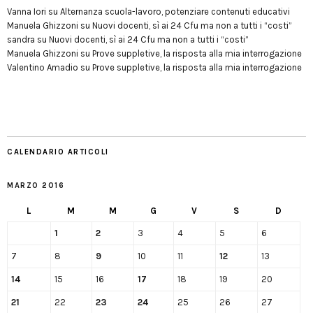
Vanna Iori
su
Alternanza scuola-lavoro, potenziare contenuti educativi
Manuela Ghizzoni
su
Nuovi docenti, sì ai 24 Cfu ma non a tutti i “costi”
sandra
su
Nuovi docenti, sì ai 24 Cfu ma non a tutti i “costi”
Manuela Ghizzoni
su
Prove suppletive, la risposta alla mia interrogazione
Valentino Amadio
su
Prove suppletive, la risposta alla mia interrogazione
CALENDARIO ARTICOLI
MARZO 2016
L
M
M
G
V
S
D
1
2
3
4
5
6
7
8
9
10
11
12
13
14
15
16
17
18
19
20
21
22
23
24
25
26
27