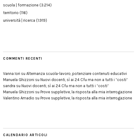
scuola | formazione
(3.214)
territorio
(116)
università | ricerca
(1.919)
COMMENTI RECENTI
Vanna Iori
su
Alternanza scuola-lavoro, potenziare contenuti educativi
Manuela Ghizzoni
su
Nuovi docenti, sì ai 24 Cfu ma non a tutti i “costi”
sandra
su
Nuovi docenti, sì ai 24 Cfu ma non a tutti i “costi”
Manuela Ghizzoni
su
Prove suppletive, la risposta alla mia interrogazione
Valentino Amadio
su
Prove suppletive, la risposta alla mia interrogazione
CALENDARIO ARTICOLI