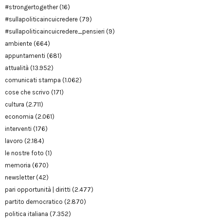
#strongertogether
(16)
#sullapoliticaincuicredere
(79)
#sullapoliticaincuicredere_pensieri
(9)
ambiente
(664)
appuntamenti
(681)
attualità
(13.952)
comunicati stampa
(1.062)
cose che scrivo
(171)
cultura
(2.711)
economia
(2.061)
interventi
(176)
lavoro
(2.184)
le nostre foto
(1)
memoria
(670)
newsletter
(42)
pari opportunità | diritti
(2.477)
partito democratico
(2.870)
politica italiana
(7.352)