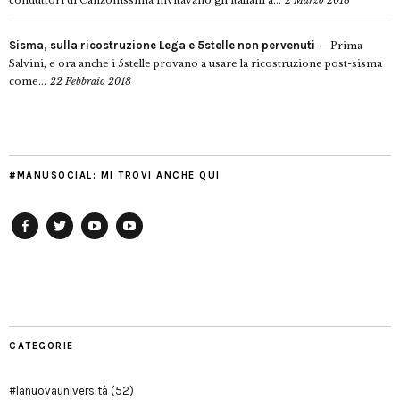
conduttori di Canzonissima invitavano gli italiani a...
2 Marzo 2018
Sisma, sulla ricostruzione Lega e 5stelle non pervenuti
Prima
Salvini, e ora anche i 5stelle provano a usare la ricostruzione post-sisma
come...
22 Febbraio 2018
#MANUSOCIAL: MI TROVI ANCHE QUI
Facebook
Twitter
YouTube
YouTube
Manu
PD
Modena
CATEGORIE
#lanuovauniversità
(52)