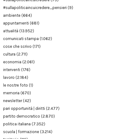
#sullapoliticaincuicredere_pensieri
(9)
ambiente
(664)
appuntamenti
(681)
attualità
(13.952)
comunicati stampa
(1.062)
cose che scrivo
(171)
cultura
(2.711)
economia
(2.061)
interventi
(176)
lavoro
(2.184)
le nostre foto
(1)
memoria
(670)
newsletter
(42)
pari opportunità | diritti
(2.477)
partito democratico
(2.870)
politica italiana
(7.352)
scuola | formazione
(3.214)