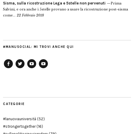
Sisma, sulla ricostruzione Lega e 5stelle non pervenuti
Prima
Salvini, e ora anche i 5stelle provano a usare la ricostruzione post-sisma
come...
22 Febbraio 2018
#MANUSOCIAL: MI TROVI ANCHE QUI
Facebook
Twitter
YouTube
YouTube
Manu
PD
Modena
CATEGORIE
#lanuovauniversità
(52)
#strongertogether
(16)
#sullapoliticaincuicredere
(79)