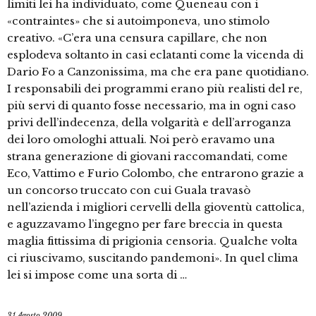
limiti lei ha individuato, come Queneau con i
«contraintes» che si autoimponeva, uno stimolo
creativo. «C’era una censura capillare, che non
esplodeva soltanto in casi eclatanti come la vicenda di
Dario Fo a Canzonissima, ma che era pane quotidiano.
I responsabili dei programmi erano più realisti del re,
più servi di quanto fosse necessario, ma in ogni caso
privi dell’indecenza, della volgarità e dell’arroganza
dei loro omologhi attuali. Noi però eravamo una
strana generazione di giovani raccomandati, come
Eco, Vattimo e Furio Colombo, che entrarono grazie a
un concorso truccato con cui Guala travasò
nell’azienda i migliori cervelli della gioventù cattolica,
e aguzzavamo l’ingegno per fare breccia in questa
maglia fittissima di prigionia censoria. Qualche volta
ci riuscivamo, suscitando pandemoni». In quel clima
lei si impose come una sorta di …
31 Agosto 2009