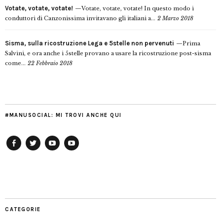
Votate, votate, votate!
Votate, votate, votate! In questo modo i
conduttori di Canzonissima invitavano gli italiani a...
2 Marzo 2018
Sisma, sulla ricostruzione Lega e 5stelle non pervenuti
Prima
Salvini, e ora anche i 5stelle provano a usare la ricostruzione post-sisma
come...
22 Febbraio 2018
#MANUSOCIAL: MI TROVI ANCHE QUI
Facebook
Twitter
YouTube
YouTube
Manu
PD
Modena
CATEGORIE