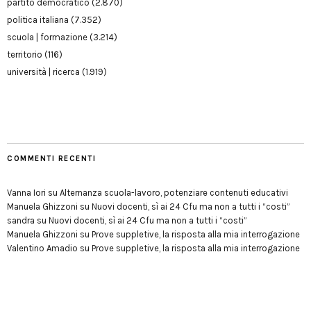
partito democratico
(2.870)
politica italiana
(7.352)
scuola | formazione
(3.214)
territorio
(116)
università | ricerca
(1.919)
COMMENTI RECENTI
Vanna Iori
su
Alternanza scuola-lavoro, potenziare contenuti educativi
Manuela Ghizzoni
su
Nuovi docenti, sì ai 24 Cfu ma non a tutti i “costi”
sandra
su
Nuovi docenti, sì ai 24 Cfu ma non a tutti i “costi”
Manuela Ghizzoni
su
Prove suppletive, la risposta alla mia interrogazione
Valentino Amadio
su
Prove suppletive, la risposta alla mia interrogazione