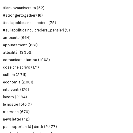
#lanuovauniversità
(52)
#strongertogether
(16)
#sullapoliticaincuicredere
(79)
#sullapoliticaincuicredere_pensieri
(9)
ambiente
(664)
appuntamenti
(681)
attualità
(13.952)
comunicati stampa
(1.062)
cose che scrivo
(171)
cultura
(2.711)
economia
(2.061)
interventi
(176)
lavoro
(2.184)
le nostre foto
(1)
memoria
(670)
newsletter
(42)
pari opportunità | diritti
(2.477)