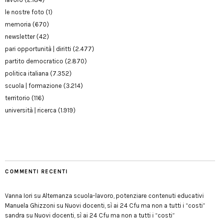
le nostre foto
(1)
memoria
(670)
newsletter
(42)
pari opportunità | diritti
(2.477)
partito democratico
(2.870)
politica italiana
(7.352)
scuola | formazione
(3.214)
territorio
(116)
università | ricerca
(1.919)
COMMENTI RECENTI
Vanna Iori
su
Alternanza scuola-lavoro, potenziare contenuti educativi
Manuela Ghizzoni
su
Nuovi docenti, sì ai 24 Cfu ma non a tutti i “costi”
sandra
su
Nuovi docenti, sì ai 24 Cfu ma non a tutti i “costi”