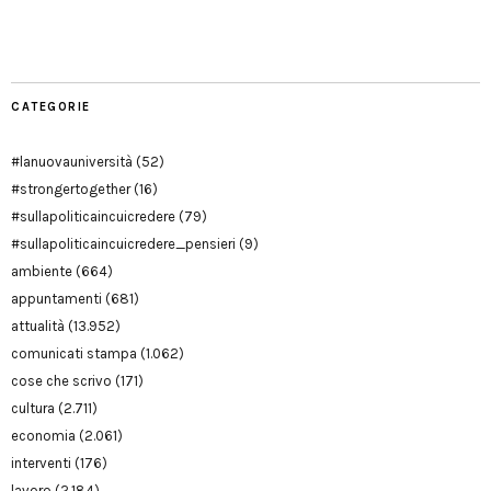
Manu
PD
Modena
CATEGORIE
#lanuovauniversità
(52)
#strongertogether
(16)
#sullapoliticaincuicredere
(79)
#sullapoliticaincuicredere_pensieri
(9)
ambiente
(664)
appuntamenti
(681)
attualità
(13.952)
comunicati stampa
(1.062)
cose che scrivo
(171)
cultura
(2.711)
economia
(2.061)
interventi
(176)
lavoro
(2.184)