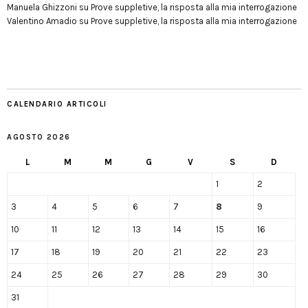
Manuela Ghizzoni
su
Prove suppletive, la risposta alla mia interrogazione
Valentino Amadio
su
Prove suppletive, la risposta alla mia interrogazione
CALENDARIO ARTICOLI
AGOSTO 2026
L
M
M
G
V
S
D
1
2
3
4
5
6
7
8
9
10
11
12
13
14
15
16
17
18
19
20
21
22
23
24
25
26
27
28
29
30
31