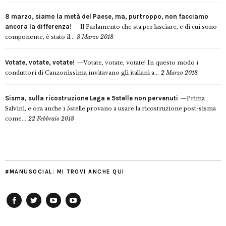
8 marzo, siamo la metà del Paese, ma, purtroppo, non facciamo
ancora la differenza!
Il Parlamento che sta per lasciare, e di cui sono
componente, è stato il...
8 Marzo 2018
Votate, votate, votate!
Votate, votate, votate! In questo modo i
conduttori di Canzonissima invitavano gli italiani a...
2 Marzo 2018
Sisma, sulla ricostruzione Lega e 5stelle non pervenuti
Prima
Salvini, e ora anche i 5stelle provano a usare la ricostruzione post-sisma
come...
22 Febbraio 2018
#MANUSOCIAL: MI TROVI ANCHE QUI
Facebook
Twitter
YouTube
YouTube
Manu
PD