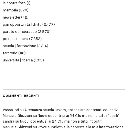
le nostre foto
(1)
memoria
(670)
newsletter
(42)
pari opportunità | diritti
(2.477)
partito democratico
(2.870)
politica italiana
(7.352)
scuola | formazione
(3.214)
territorio
(116)
università | ricerca
(1.919)
COMMENTI RECENTI
Vanna Iori
su
Alternanza scuola-lavoro, potenziare contenuti educativi
Manuela Ghizzoni
su
Nuovi docenti, sì ai 24 Cfu ma non a tutti i “costi”
sandra
su
Nuovi docenti, sì ai 24 Cfu ma non a tutti i “costi”
Manuela Ghizzoni
su
Prove suppletive, la risposta alla mia interrogazione