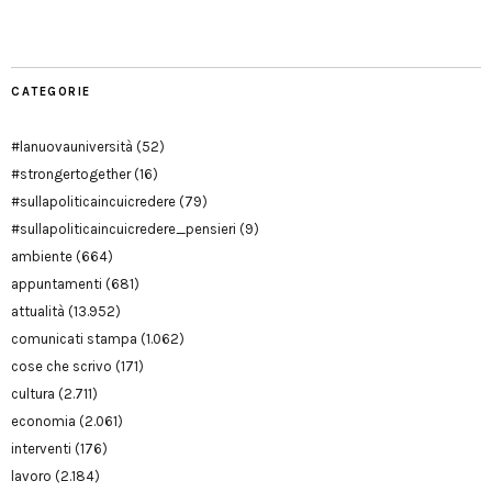
Modena
CATEGORIE
#lanuovauniversità
(52)
#strongertogether
(16)
#sullapoliticaincuicredere
(79)
#sullapoliticaincuicredere_pensieri
(9)
ambiente
(664)
appuntamenti
(681)
attualità
(13.952)
comunicati stampa
(1.062)
cose che scrivo
(171)
cultura
(2.711)
economia
(2.061)
interventi
(176)
lavoro
(2.184)