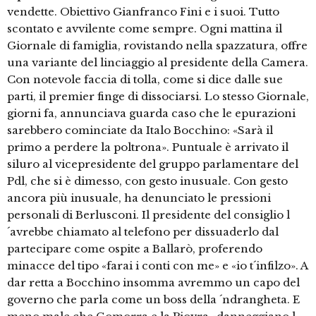
vendette. Obiettivo Gianfranco Fini e i suoi. Tutto
scontato e avvilente come sempre. Ogni mattina il
Giornale di famiglia, rovistando nella spazzatura, offre
una variante del linciaggio al presidente della Camera.
Con notevole faccia di tolla, come si dice dalle sue
parti, il premier finge di dissociarsi. Lo stesso Giornale,
giorni fa, annunciava guarda caso che le epurazioni
sarebbero cominciate da Italo Bocchino: «Sarà il
primo a perdere la poltrona». Puntuale è arrivato il
siluro al vicepresidente del gruppo parlamentare del
Pdl, che si è dimesso, con gesto inusuale. Con gesto
ancora più inusuale, ha denunciato le pressioni
personali di Berlusconi. Il presidente del consiglio l
´avrebbe chiamato al telefono per dissuaderlo dal
partecipare come ospite a Ballarò, proferendo
minacce del tipo «farai i conti con me» e «io t´infilzo». A
dar retta a Bocchino insomma avremmo un capo del
governo che parla come un boss della ´ndrangheta. E