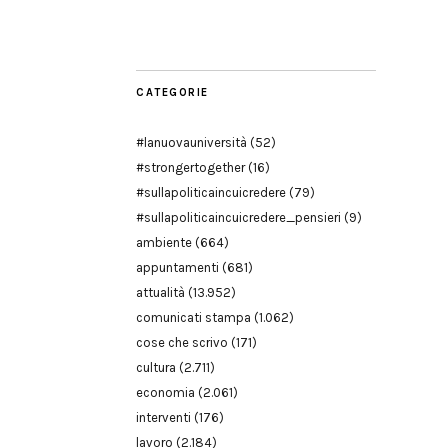
Modena
CATEGORIE
#lanuovauniversità
(52)
#strongertogether
(16)
#sullapoliticaincuicredere
(79)
#sullapoliticaincuicredere_pensieri
(9)
ambiente
(664)
appuntamenti
(681)
attualità
(13.952)
comunicati stampa
(1.062)
cose che scrivo
(171)
cultura
(2.711)
economia
(2.061)
interventi
(176)
lavoro
(2.184)