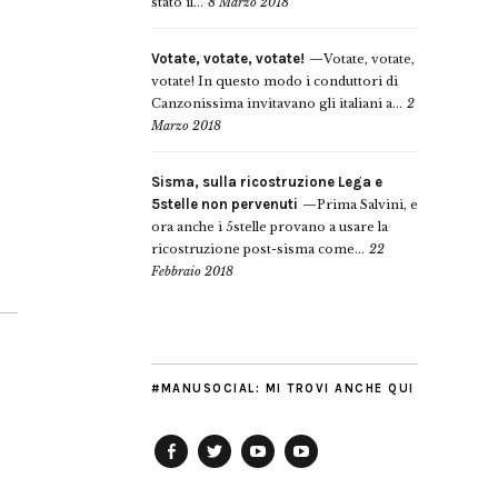
stato il...
8 Marzo 2018
Votate, votate, votate!
Votate, votate,
votate! In questo modo i conduttori di
Canzonissima invitavano gli italiani a...
2
Marzo 2018
Sisma, sulla ricostruzione Lega e
5stelle non pervenuti
Prima Salvini, e
ora anche i 5stelle provano a usare la
ricostruzione post-sisma come...
22
Febbraio 2018
#MANUSOCIAL: MI TROVI ANCHE QUI
Facebook
Twitter
YouTube
YouTube
Manu
PD