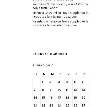
sandra
su
Nuovi docenti, sì ai 24 Cfu ma
non a tutti i “costi”
Manuela Ghizzoni
su
Prove suppletive, la
risposta alla mia interrogazione
Valentino Amadio
su
Prove suppletive, la
risposta alla mia interrogazione
CALENDARIO ARTICOLI
GIUGNO 2010
L
M
M
G
V
S
D
1
2
3
4
5
6
7
8
9
10
11
12
13
14
15
16
17
18
19
20
21
22
23
24
25
26
27