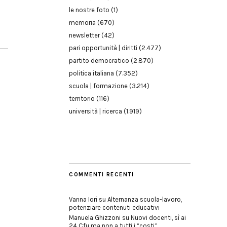
le nostre foto
(1)
memoria
(670)
newsletter
(42)
pari opportunità | diritti
(2.477)
partito democratico
(2.870)
politica italiana
(7.352)
scuola | formazione
(3.214)
territorio
(116)
università | ricerca
(1.919)
COMMENTI RECENTI
Vanna Iori
su
Alternanza scuola-lavoro,
potenziare contenuti educativi
Manuela Ghizzoni
su
Nuovi docenti, sì ai
24 Cfu ma non a tutti i “costi”