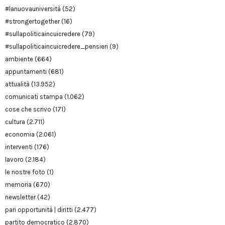
#lanuovauniversità
(52)
#strongertogether
(16)
#sullapoliticaincuicredere
(79)
#sullapoliticaincuicredere_pensieri
(9)
ambiente
(664)
appuntamenti
(681)
attualità
(13.952)
comunicati stampa
(1.062)
cose che scrivo
(171)
cultura
(2.711)
economia
(2.061)
interventi
(176)
lavoro
(2.184)
le nostre foto
(1)
memoria
(670)
newsletter
(42)
pari opportunità | diritti
(2.477)
partito democratico
(2.870)