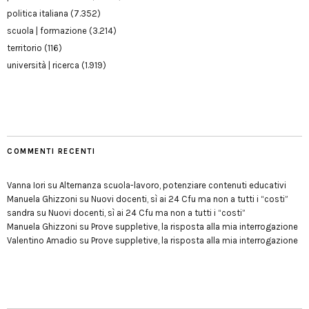
politica italiana
(7.352)
scuola | formazione
(3.214)
territorio
(116)
università | ricerca
(1.919)
COMMENTI RECENTI
Vanna Iori
su
Alternanza scuola-lavoro, potenziare contenuti educativi
Manuela Ghizzoni
su
Nuovi docenti, sì ai 24 Cfu ma non a tutti i “costi”
sandra
su
Nuovi docenti, sì ai 24 Cfu ma non a tutti i “costi”
Manuela Ghizzoni
su
Prove suppletive, la risposta alla mia interrogazione
Valentino Amadio
su
Prove suppletive, la risposta alla mia interrogazione