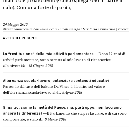
matricole (il dato demografico spiega solo in parte il
calo). Con una forte disparità, …
24 Maggio 2016
#lanuovauniversità
/
attualità
/
comunicati stampa
/
territorio
/
università | ricerca
ARTICOLI RECENTI
La “restituzione” della mia attività parlamentare
Dopo 12 anni di
attività parlamentare, sono tornata al mio lavoro di ricercatrice
all’università...
18 Giugno 2018
Alternanza scuola-lavoro, potenziare contenuti educativi
Partendo dal caso dell’Istituto Da Vinci, il dibattito sul valore
dell’alternanza scuola-lavoro si è...
5 Aprile 2018
8 marzo, siamo la metà del Paese, ma, purtroppo, non facciamo
ancora la differenza!
Il Parlamento che sta per lasciare, e di cui sono
componente, è stato il...
8 Marzo 2018