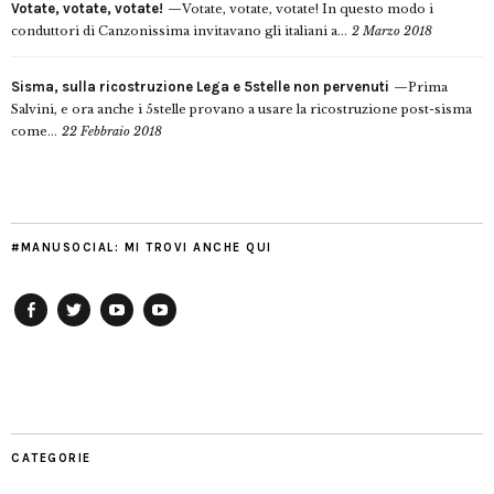
Votate, votate, votate!
Votate, votate, votate! In questo modo i
conduttori di Canzonissima invitavano gli italiani a...
2 Marzo 2018
Sisma, sulla ricostruzione Lega e 5stelle non pervenuti
Prima
Salvini, e ora anche i 5stelle provano a usare la ricostruzione post-sisma
come...
22 Febbraio 2018
#MANUSOCIAL: MI TROVI ANCHE QUI
Facebook
Twitter
YouTube
YouTube
Manu
PD
Modena
CATEGORIE