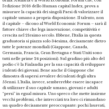
brilla. A stilarla è il World Economic Forum che, con
l’edizione 2016 dello Human capital Index, prova a
misurare la capacità dei singoli Paesi di valorizzare il
capitale umano a propria disposizione. Il talento, non
il capitale – dicono al World Economic Forum – sarà il
fattore chiave che lega innovazione, competitività e
crescita nel 21esimo secolo. Ebbene, l’Italia in questa
graduatoria si piazza solo 34esima, decisamente dietro
tutte le potenze mondiali (Giappone, Canada,
Germania, Francia, Gran Bretagna e Stati Uniti sono
tutti nelle prime 24 posizioni). Sul gradino più alto del
podio c’è la Finlandia per la sua capacità di sviluppare
i talenti dei giovani. Bene anche il Giappone che
dimostra di sapersi avvalere dei talenti degli ultra
55enni. L’Italia, invece, sembrerebbe essere incapace
di utilizzare il suo capitale umano, giovani e adulti
“persi” in egual misura. Uno spreco che mette insieme
vecchi problemi, che intrecciati tra loro ci rimandano
un quadro decisamente preoccupante: pochi laureati,