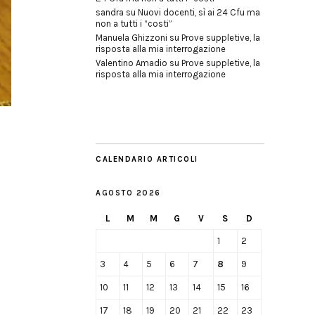
sandra
su
Nuovi docenti, sì ai 24 Cfu ma
non a tutti i “costi”
Manuela Ghizzoni
su
Prove suppletive, la
risposta alla mia interrogazione
Valentino Amadio
su
Prove suppletive, la
risposta alla mia interrogazione
CALENDARIO ARTICOLI
AGOSTO 2026
L
M
M
G
V
S
D
1
2
3
4
5
6
7
8
9
10
11
12
13
14
15
16
17
18
19
20
21
22
23