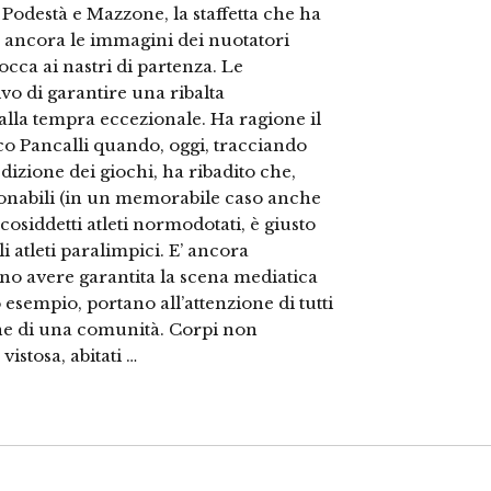
n Podestà e Mazzone, la staffetta che ha
O ancora le immagini dei nuotatori
occa ai nastri di partenza. Le
vo di garantire una ribalta
lla tempra eccezionale. Ha ragione il
co Pancalli quando, oggi, tracciando
dizione dei giochi, ha ribadito che,
onabili (in un memorabile caso anche
i cosiddetti atleti normodotati, è giusto
 atleti paralimpici. E’ ancora
o avere garantita la scena mediatica
o esempio, portano all’attenzione di tutti
ione di una comunità. Corpi non
vistosa, abitati …