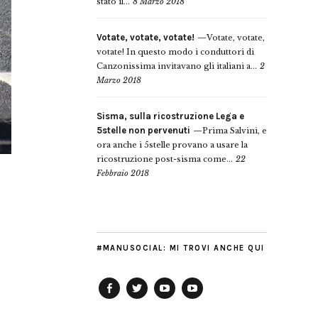
stato il...
8 Marzo 2018
Votate, votate, votate!
Votate, votate,
votate! In questo modo i conduttori di
Canzonissima invitavano gli italiani a...
2
Marzo 2018
Sisma, sulla ricostruzione Lega e
5stelle non pervenuti
Prima Salvini, e
ora anche i 5stelle provano a usare la
ricostruzione post-sisma come...
22
Febbraio 2018
#MANUSOCIAL: MI TROVI ANCHE QUI
Facebook
Twitter
YouTube
YouTube
Manu
PD