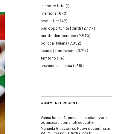
le nostre foto
(1)
memoria
(670)
newsletter
(42)
pari opportunità | diritti
(2.477)
partito democratico
(2.870)
politica italiana
(7.352)
scuola | formazione
(3.214)
territorio
(116)
università | ricerca
(1.919)
COMMENTI RECENTI
Vanna Iori
su
Alternanza scuola-lavoro,
potenziare contenuti educativi
Manuela Ghizzoni
su
Nuovi docenti, sì ai
24 Cfu ma non a tutti i “costi”