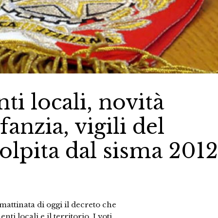
ti locali, novità
anzia, vigili del
colpita dal sisma 2012
mattinata di oggi il decreto che
ti locali e il territorio. I voti