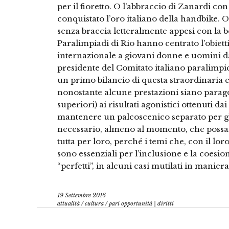
per il fioretto. O l’abbraccio di Zanardi co
conquistato l’oro italiano della handbike. 
senza braccia letteralmente appesi con la b
Paralimpiadi di Rio hanno centrato l’obietti
internazionale a giovani donne e uomini da
presidente del Comitato italiano paralimpi
un primo bilancio di questa straordinaria e
nonostante alcune prestazioni siano parag
superiori) ai risultati agonistici ottenuti da
mantenere un palcoscenico separato per gli
necessario, almeno al momento, che possan
tutta per loro, perché i temi che, con il lor
sono essenziali per l’inclusione e la coes
“perfetti”, in alcuni casi mutilati in maniera 
19 Settembre 2016
attualità
/
cultura
/
pari opportunità | diritti