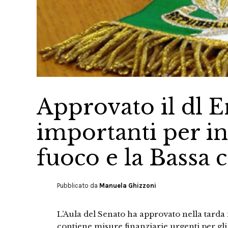
Approvato il dl En
importanti per inf
fuoco e la Bassa 
Pubblicato da
Manuela Ghizzoni
L’Aula del Senato ha approvato nella tarda 
contiene misure finanziarie urgenti per gli en