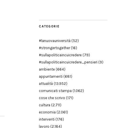
Modena
CATEGORIE
#lanuovauniversità
(52)
#strongertogether
(16)
#sullapoliticaincuicredere
(79)
#sullapoliticaincuicredere_pensieri
(9)
ambiente
(664)
appuntamenti
(681)
attualità
(13.952)
comunicati stampa
(1.062)
cose che scrivo
(171)
cultura
(2.711)
economia
(2.061)
interventi
(176)
lavoro
(2.184)