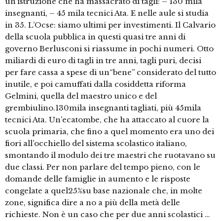
un’istruzione che ha massacrato di tagli: – 130 mila
insegnanti, – 45 mila tecnici Ata. E nelle aule si studia
in 35. L’Ocse: siamo ultimi per investimenti. Il Calvario
della scuola pubblica in questi quasi tre anni di
governo Berlusconi si riassume in pochi numeri. Otto
miliardi di euro di tagli in tre anni, tagli puri, decisi
per fare cassa a spese di un“bene” considerato del tutto
inutile, e poi camuffati dalla cosiddetta riforma
Gelmini, quella del maestro unico e del
grembiulino.130mila insegnanti tagliati, più 45mila
tecnici Ata. Un’ecatombe, che ha attaccato al cuore la
scuola primaria, che fino a quel momento era uno dei
fiori all’occhiello del sistema scolastico italiano,
smontando il modulo dei tre maestri che ruotavano su
due classi. Per non parlare del tempo pieno, con le
domande delle famiglie in aumento e le risposte
congelate a quel25%su base nazionale che, in molte
zone, significa dire a no a più della metà delle
richieste. Non è un caso che per due anni scolastici …