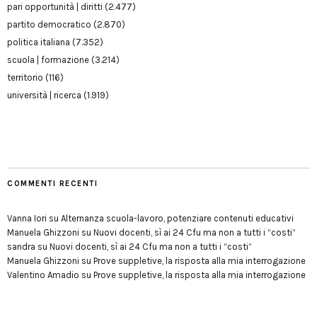
pari opportunità | diritti
(2.477)
partito democratico
(2.870)
politica italiana
(7.352)
scuola | formazione
(3.214)
territorio
(116)
università | ricerca
(1.919)
COMMENTI RECENTI
Vanna Iori
su
Alternanza scuola-lavoro, potenziare contenuti educativi
Manuela Ghizzoni
su
Nuovi docenti, sì ai 24 Cfu ma non a tutti i “costi”
sandra
su
Nuovi docenti, sì ai 24 Cfu ma non a tutti i “costi”
Manuela Ghizzoni
su
Prove suppletive, la risposta alla mia interrogazione
Valentino Amadio
su
Prove suppletive, la risposta alla mia interrogazione