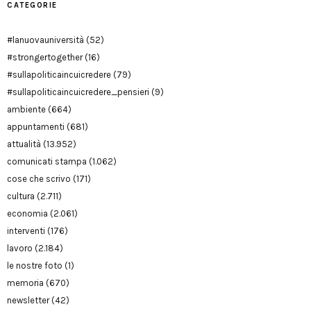
CATEGORIE
#lanuovauniversità
(52)
#strongertogether
(16)
#sullapoliticaincuicredere
(79)
#sullapoliticaincuicredere_pensieri
(9)
ambiente
(664)
appuntamenti
(681)
attualità
(13.952)
comunicati stampa
(1.062)
cose che scrivo
(171)
cultura
(2.711)
economia
(2.061)
interventi
(176)
lavoro
(2.184)
le nostre foto
(1)
memoria
(670)
newsletter
(42)