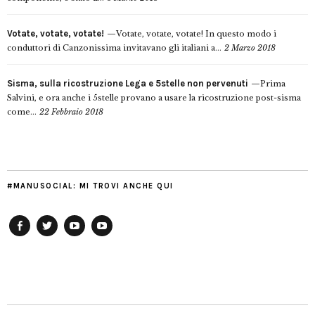
Votate, votate, votate!
Votate, votate, votate! In questo modo i
conduttori di Canzonissima invitavano gli italiani a...
2 Marzo 2018
Sisma, sulla ricostruzione Lega e 5stelle non pervenuti
Prima
Salvini, e ora anche i 5stelle provano a usare la ricostruzione post-sisma
come...
22 Febbraio 2018
#MANUSOCIAL: MI TROVI ANCHE QUI
Facebook
Twitter
YouTube
YouTube
Manu
PD
Modena