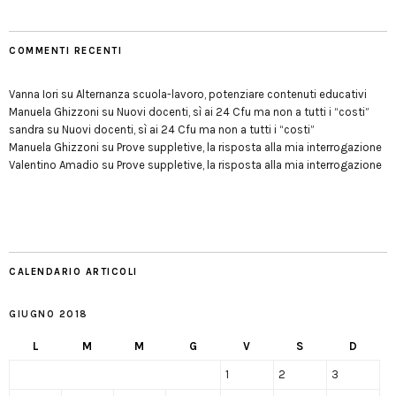
COMMENTI RECENTI
Vanna Iori
su
Alternanza scuola-lavoro, potenziare contenuti educativi
Manuela Ghizzoni
su
Nuovi docenti, sì ai 24 Cfu ma non a tutti i “costi”
sandra
su
Nuovi docenti, sì ai 24 Cfu ma non a tutti i “costi”
Manuela Ghizzoni
su
Prove suppletive, la risposta alla mia interrogazione
Valentino Amadio
su
Prove suppletive, la risposta alla mia interrogazione
CALENDARIO ARTICOLI
GIUGNO 2018
L
M
M
G
V
S
D
1
2
3