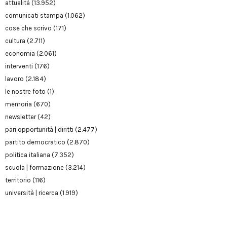
attualità
(13.952)
comunicati stampa
(1.062)
cose che scrivo
(171)
cultura
(2.711)
economia
(2.061)
interventi
(176)
lavoro
(2.184)
le nostre foto
(1)
memoria
(670)
newsletter
(42)
pari opportunità | diritti
(2.477)
partito democratico
(2.870)
politica italiana
(7.352)
scuola | formazione
(3.214)
territorio
(116)
università | ricerca
(1.919)