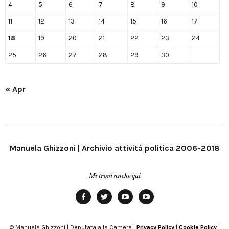
4
5
6
7
8
9
10
11
12
13
14
15
16
17
18
19
20
21
22
23
24
25
26
27
28
29
30
« Apr
Manuela Ghizzoni | Archivio attività politica 2006-2018
Mi trovi anche qui
Facebook
Twitter
YouTube
YouTube
Manu
PD
Modena
© Manuela Ghizzoni | Deputata alla Camera |
Privacy Policy
|
Cookie Policy
|