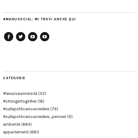
#MANUSOCIAL: MI TROVI ANCHE QUI
Facebook
Twitter
YouTube
YouTube
Manu
PD
Modena
CATEGORIE
#lanuovauniversità
(52)
#strongertogether
(16)
#sullapoliticaincuicredere
(79)
#sullapoliticaincuicredere_pensieri
(9)
ambiente
(664)
appuntamenti
(681)