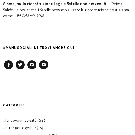
Sisma, sulla ricostruzione Lega e 5stelle non pervenuti
Prima
Salvini, e ora anche i 5stelle provano a usare la ricostruzione post-sisma
come...
22 Febbraio 2018
#MANUSOCIAL: MI TROVI ANCHE QUI
Facebook
Twitter
YouTube
YouTube
Manu
PD
Modena
CATEGORIE
#lanuovauniversità
(52)
#strongertogether
(16)