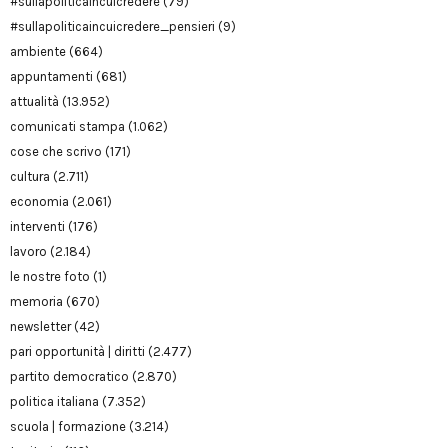
#sullapoliticaincuicredere
(79)
#sullapoliticaincuicredere_pensieri
(9)
ambiente
(664)
appuntamenti
(681)
attualità
(13.952)
comunicati stampa
(1.062)
cose che scrivo
(171)
cultura
(2.711)
economia
(2.061)
interventi
(176)
lavoro
(2.184)
le nostre foto
(1)
memoria
(670)
newsletter
(42)
pari opportunità | diritti
(2.477)
partito democratico
(2.870)
politica italiana
(7.352)
scuola | formazione
(3.214)