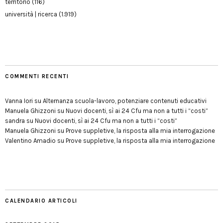
territorio
(116)
università | ricerca
(1.919)
COMMENTI RECENTI
Vanna Iori
su
Alternanza scuola-lavoro, potenziare contenuti educativi
Manuela Ghizzoni
su
Nuovi docenti, sì ai 24 Cfu ma non a tutti i “costi”
sandra
su
Nuovi docenti, sì ai 24 Cfu ma non a tutti i “costi”
Manuela Ghizzoni
su
Prove suppletive, la risposta alla mia interrogazione
Valentino Amadio
su
Prove suppletive, la risposta alla mia interrogazione
CALENDARIO ARTICOLI