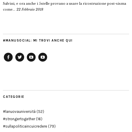
Salvini, e ora anche i 5stelle provano a usare la ricostruzione post-sisma
come...
22 Febbraio 2018
#MANUSOCIAL: MI TROVI ANCHE QUI
Facebook
Twitter
YouTube
YouTube
Manu
PD
Modena
CATEGORIE
#lanuovauniversità
(52)
#strongertogether
(16)
#sullapoliticaincuicredere
(79)