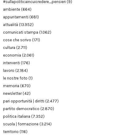
#sullapoliticaincuicredere_pensieri
(9)
ambiente
(664)
appuntamenti
(681)
attualità
(13.952)
comunicati stampa
(1.062)
cose che scrivo
(171)
cultura
(2.711)
economia
(2.061)
interventi
(176)
lavoro
(2.184)
le nostre foto
(1)
memoria
(670)
newsletter
(42)
pari opportunità | diritti
(2.477)
partito democratico
(2.870)
politica italiana
(7.352)
scuola | formazione
(3.214)
territorio
(116)