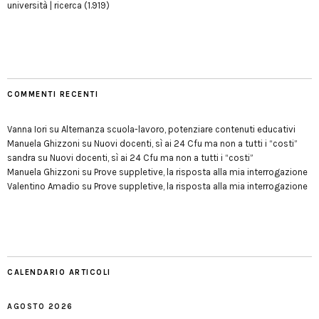
università | ricerca
(1.919)
COMMENTI RECENTI
Vanna Iori
su
Alternanza scuola-lavoro, potenziare contenuti educativi
Manuela Ghizzoni
su
Nuovi docenti, sì ai 24 Cfu ma non a tutti i “costi”
sandra
su
Nuovi docenti, sì ai 24 Cfu ma non a tutti i “costi”
Manuela Ghizzoni
su
Prove suppletive, la risposta alla mia interrogazione
Valentino Amadio
su
Prove suppletive, la risposta alla mia interrogazione
CALENDARIO ARTICOLI
AGOSTO 2026