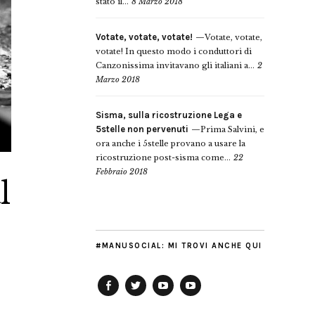
stato il...
8 Marzo 2018
Votate, votate, votate!
Votate, votate,
votate! In questo modo i conduttori di
Canzonissima invitavano gli italiani a...
2
Marzo 2018
Sisma, sulla ricostruzione Lega e
5stelle non pervenuti
Prima Salvini, e
ora anche i 5stelle provano a usare la
ricostruzione post-sisma come...
22
Febbraio 2018
l
#MANUSOCIAL: MI TROVI ANCHE QUI
Facebook
Twitter
YouTube
YouTube
Manu
PD