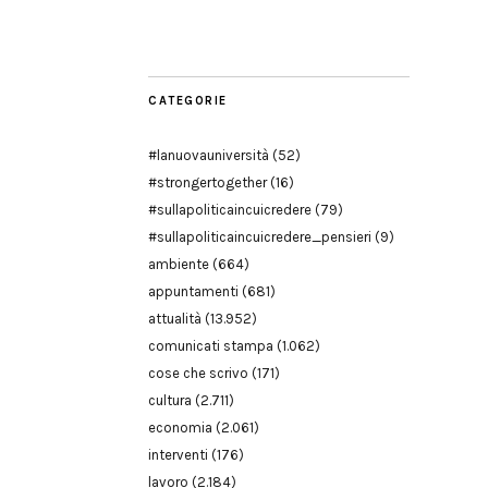
Modena
CATEGORIE
#lanuovauniversità
(52)
#strongertogether
(16)
#sullapoliticaincuicredere
(79)
#sullapoliticaincuicredere_pensieri
(9)
ambiente
(664)
appuntamenti
(681)
attualità
(13.952)
comunicati stampa
(1.062)
cose che scrivo
(171)
cultura
(2.711)
economia
(2.061)
interventi
(176)
lavoro
(2.184)