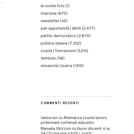
le nostre foto
(1)
memoria
(670)
newsletter
(42)
pari opportunità | diritti
(2.477)
partito democratico
(2.870)
politica italiana
(7.352)
scuola | formazione
(3.214)
territorio
(116)
università | ricerca
(1.919)
COMMENTI RECENTI
Vanna Iori
su
Alternanza scuola-lavoro,
potenziare contenuti educativi
Manuela Ghizzoni
su
Nuovi docenti, sì ai
24 Cfu ma non a tutti i “costi”