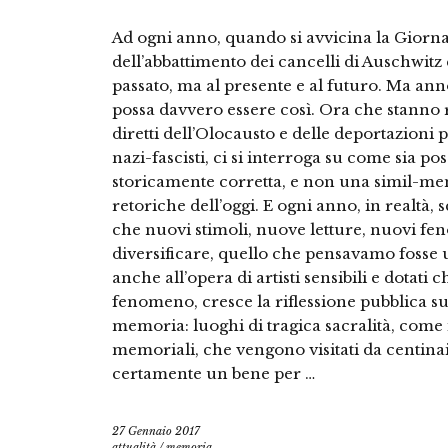
Ad ogni anno, quando si avvicina la Giorn
dell’abbattimento dei cancelli di Auschwit
passato, ma al presente e al futuro. Ma an
possa davvero essere così. Ora che stann
diretti dell’Olocausto e delle deportazioni p
nazi-fascisti, ci si interroga su come sia p
storicamente corretta, e non una simil-mem
retoriche dell’oggi. E ogni anno, in realtà,
che nuovi stimoli, nuove letture, nuovi fe
diversificare, quello che pensavamo fosse 
anche all’opera di artisti sensibili e dotat
fenomeno, cresce la riflessione pubblica su
memoria: luoghi di tragica sacralità, come
memoriali, che vengono visitati da centinai
certamente un bene per …
27 Gennaio 2017
attualità
/
memoria