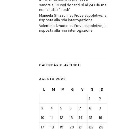
sandra
su
Nuovi docenti, sì ai 24 Cfu ma
non a tutti i “costi”
Manuela Ghizzoni
su
Prove suppletive, la
risposta alla mia interrogazione
Valentino Amadio
su
Prove suppletive, la
risposta alla mia interrogazione
CALENDARIO ARTICOLI
AGOSTO 2026
L
M
M
G
V
S
D
1
2
3
4
5
6
7
8
9
10
11
12
13
14
15
16
17
18
19
20
21
22
23