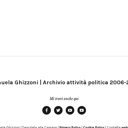
ela Ghizzoni | Archivio attività politica 2006
Mi trovi anche qui
Facebook
Twitter
YouTube
YouTube
Manu
PD
Modena
ela Ghizzoni | Deputata alla Camera |
Privacy Policy
|
Cookie Policy
| Contatta
web