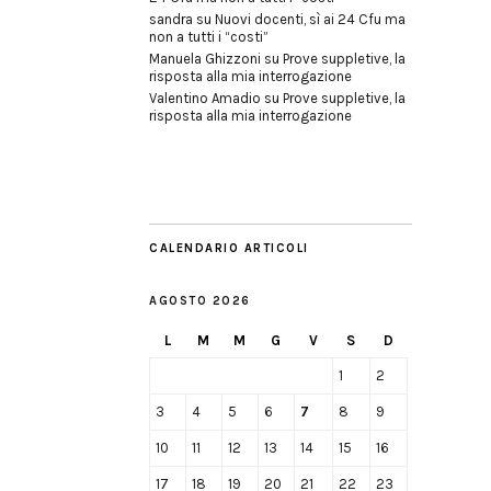
sandra
su
Nuovi docenti, sì ai 24 Cfu ma
non a tutti i “costi”
Manuela Ghizzoni
su
Prove suppletive, la
risposta alla mia interrogazione
Valentino Amadio
su
Prove suppletive, la
risposta alla mia interrogazione
CALENDARIO ARTICOLI
AGOSTO 2026
L
M
M
G
V
S
D
1
2
3
4
5
6
7
8
9
10
11
12
13
14
15
16
17
18
19
20
21
22
23