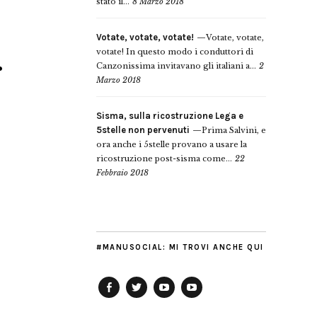
stato il...
8 Marzo 2018
Votate, votate, votate!
Votate, votate,
.
votate! In questo modo i conduttori di
Canzonissima invitavano gli italiani a...
2
Marzo 2018
Sisma, sulla ricostruzione Lega e
5stelle non pervenuti
Prima Salvini, e
ora anche i 5stelle provano a usare la
ricostruzione post-sisma come...
22
Febbraio 2018
#MANUSOCIAL: MI TROVI ANCHE QUI
Facebook
Twitter
YouTube
YouTube
Manu
PD