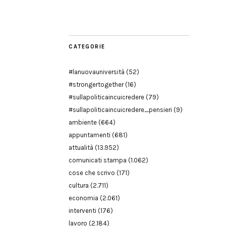
Modena
CATEGORIE
#lanuovauniversità
(52)
#strongertogether
(16)
#sullapoliticaincuicredere
(79)
#sullapoliticaincuicredere_pensieri
(9)
ambiente
(664)
appuntamenti
(681)
attualità
(13.952)
comunicati stampa
(1.062)
cose che scrivo
(171)
cultura
(2.711)
economia
(2.061)
interventi
(176)
lavoro
(2.184)