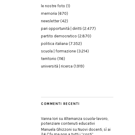
le nostre foto
(1)
memoria
(670)
newsletter
(42)
pari opportunità | diritti
(2.477)
partito democratico
(2.870)
politica italiana
(7.352)
scuola | formazione
(3.214)
territorio
(116)
università | ricerca
(1.919)
COMMENTI RECENTI
Vanna Iori
su
Alternanza scuola-lavoro,
potenziare contenuti educativi
Manuela Ghizzoni
su
Nuovi docenti, sì ai
24 Cfu ma non a tutti i “costi”