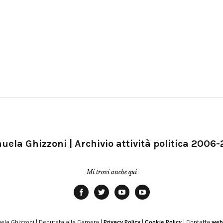
ela Ghizzoni | Archivio attività politica 2006
Mi trovi anche qui
Facebook
Twitter
YouTube
YouTube
Manu
PD
Modena
ela Ghizzoni | Deputata alla Camera |
Privacy Policy
|
Cookie Policy
| Contatta
web