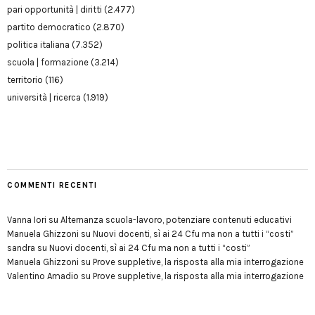
pari opportunità | diritti
(2.477)
partito democratico
(2.870)
politica italiana
(7.352)
scuola | formazione
(3.214)
territorio
(116)
università | ricerca
(1.919)
COMMENTI RECENTI
Vanna Iori
su
Alternanza scuola-lavoro, potenziare contenuti educativi
Manuela Ghizzoni
su
Nuovi docenti, sì ai 24 Cfu ma non a tutti i “costi”
sandra
su
Nuovi docenti, sì ai 24 Cfu ma non a tutti i “costi”
Manuela Ghizzoni
su
Prove suppletive, la risposta alla mia interrogazione
Valentino Amadio
su
Prove suppletive, la risposta alla mia interrogazione