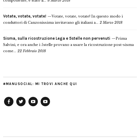
componente, è stato il...
8 Marzo 2018
Votate, votate, votate!
Votate, votate, votate! In questo modo i
conduttori di Canzonissima invitavano gli italiani a...
2 Marzo 2018
Sisma, sulla ricostruzione Lega e 5stelle non pervenuti
Prima
Salvini, e ora anche i 5stelle provano a usare la ricostruzione post-sisma
come...
22 Febbraio 2018
#MANUSOCIAL: MI TROVI ANCHE QUI
Facebook
Twitter
YouTube
YouTube
Manu
PD
Modena