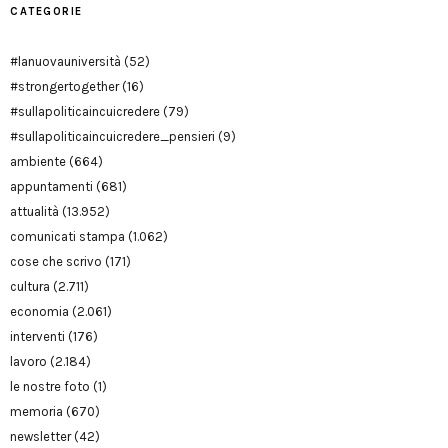
CATEGORIE
#lanuovauniversità
(52)
#strongertogether
(16)
#sullapoliticaincuicredere
(79)
#sullapoliticaincuicredere_pensieri
(9)
ambiente
(664)
appuntamenti
(681)
attualità
(13.952)
comunicati stampa
(1.062)
cose che scrivo
(171)
cultura
(2.711)
economia
(2.061)
interventi
(176)
lavoro
(2.184)
le nostre foto
(1)
memoria
(670)
newsletter
(42)