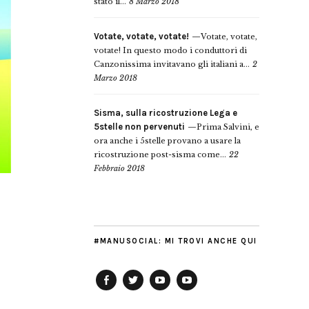
stato il...
8 Marzo 2018
Votate, votate, votate!
Votate, votate,
votate! In questo modo i conduttori di
Canzonissima invitavano gli italiani a...
2
Marzo 2018
Sisma, sulla ricostruzione Lega e
5stelle non pervenuti
Prima Salvini, e
ora anche i 5stelle provano a usare la
ricostruzione post-sisma come...
22
Febbraio 2018
#MANUSOCIAL: MI TROVI ANCHE QUI
Facebook
Twitter
YouTube
YouTube
Manu
PD