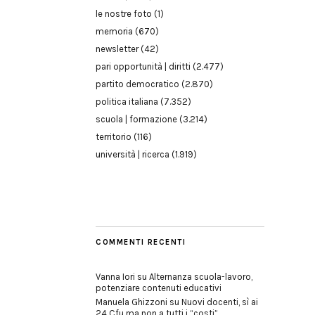
le nostre foto
(1)
memoria
(670)
newsletter
(42)
pari opportunità | diritti
(2.477)
partito democratico
(2.870)
politica italiana
(7.352)
scuola | formazione
(3.214)
territorio
(116)
università | ricerca
(1.919)
COMMENTI RECENTI
Vanna Iori
su
Alternanza scuola-lavoro,
potenziare contenuti educativi
Manuela Ghizzoni
su
Nuovi docenti, sì ai
24 Cfu ma non a tutti i “costi”