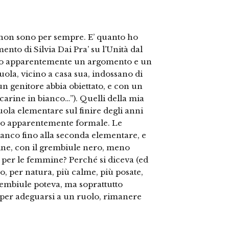
, non sono per sempre. E’ quanto ho
o di Silvia Dai Pra’ su l’Unità dal
è solo apparentemente un argomento e un
ola, vicino a casa sua, indossano di
n genitore abbia obiettato, e con un
arine in bianco…”). Quelli della mia
uola elementare sul finire degli anni
solo apparentemente formale. Le
nco fino alla seconda elementare, e
mine, con il grembiule nero, meno
o per le femmine? Perché si diceva (ed
, per natura, più calme, più posate,
grembiule poteva, ma soprattutto
er adeguarsi a un ruolo, rimanere