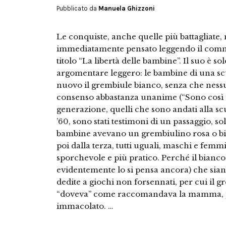
Pubblicato da
Manuela Ghizzoni
Le conquiste, anche quelle più battagliate
immediatamente pensato leggendo il comment
titolo “La libertà delle bambine”. Il suo 
argomentare leggero: le bambine di una scu
nuovo il grembiule bianco, senza che nessu
consenso abbastanza unanime (“Sono così c
generazione, quelli che sono andati alla sc
’60, sono stati testimoni di un passaggio, 
bambine avevano un grembiulino rosa o bia
poi dalla terza, tutti uguali, maschi e fem
sporchevole e più pratico. Perché il bianc
evidentemente lo si pensa ancora) che siano
dedite a giochi non forsennati, per cui il 
“doveva” come raccomandava la mamma, p
immacolato. …