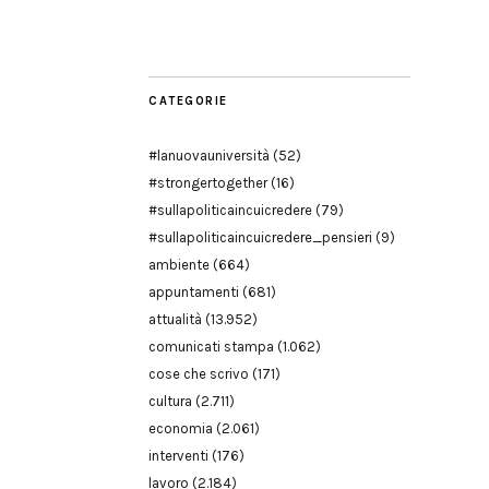
Modena
CATEGORIE
#lanuovauniversità
(52)
#strongertogether
(16)
#sullapoliticaincuicredere
(79)
#sullapoliticaincuicredere_pensieri
(9)
ambiente
(664)
appuntamenti
(681)
attualità
(13.952)
comunicati stampa
(1.062)
cose che scrivo
(171)
cultura
(2.711)
economia
(2.061)
interventi
(176)
lavoro
(2.184)