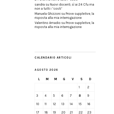
sandra
su
Nuovi docenti, sì ai 24 Cfu ma
non a tutti i “costi”
Manuela Ghizzoni
su
Prove suppletive, la
risposta alla mia interrogazione
Valentino Amadio
su
Prove suppletive, la
risposta alla mia interrogazione
CALENDARIO ARTICOLI
AGOSTO 2026
L
M
M
G
V
S
D
1
2
3
4
5
6
7
8
9
10
11
12
13
14
15
16
17
18
19
20
21
22
23