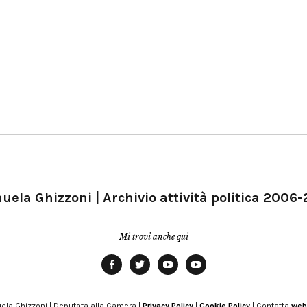
ela Ghizzoni | Archivio attività politica 2006
Mi trovi anche qui
Facebook
Twitter
YouTube
YouTube
Manu
PD
Modena
ela Ghizzoni | Deputata alla Camera |
Privacy Policy
|
Cookie Policy
| Contatta
web