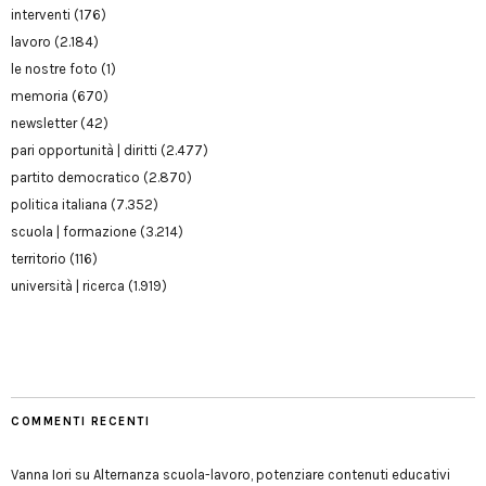
interventi
(176)
lavoro
(2.184)
le nostre foto
(1)
memoria
(670)
newsletter
(42)
pari opportunità | diritti
(2.477)
partito democratico
(2.870)
politica italiana
(7.352)
scuola | formazione
(3.214)
territorio
(116)
università | ricerca
(1.919)
COMMENTI RECENTI
Vanna Iori
su
Alternanza scuola-lavoro, potenziare contenuti educativi