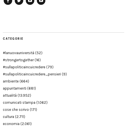
Facebook
Twitter
YouTube
YouTube
Manu
PD
Modena
CATEGORIE
#lanuovauniversità
(52)
#strongertogether
(16)
#sullapoliticaincuicredere
(79)
#sullapoliticaincuicredere_pensieri
(9)
ambiente
(664)
appuntamenti
(681)
attualità
(13.952)
comunicati stampa
(1.062)
cose che scrivo
(171)
cultura
(2.711)
economia
(2.061)