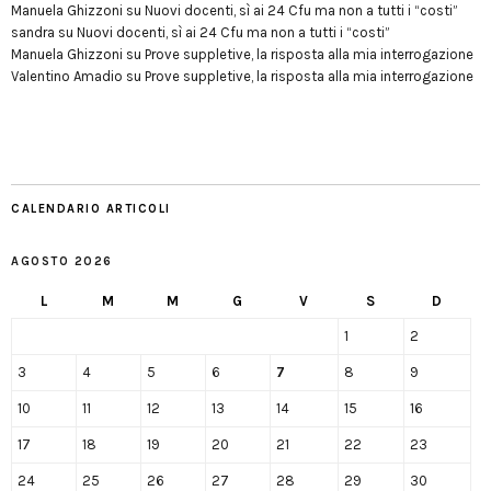
Manuela Ghizzoni
su
Nuovi docenti, sì ai 24 Cfu ma non a tutti i “costi”
sandra
su
Nuovi docenti, sì ai 24 Cfu ma non a tutti i “costi”
Manuela Ghizzoni
su
Prove suppletive, la risposta alla mia interrogazione
Valentino Amadio
su
Prove suppletive, la risposta alla mia interrogazione
CALENDARIO ARTICOLI
AGOSTO 2026
L
M
M
G
V
S
D
1
2
3
4
5
6
7
8
9
10
11
12
13
14
15
16
17
18
19
20
21
22
23
24
25
26
27
28
29
30