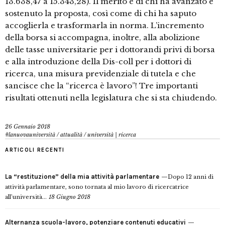
13.638,47 a 15.343,28). Il merito è di chi ha avanzato e
sostenuto la proposta, così come di chi ha saputo
accoglierla e trasformarla in norma. L’incremento
della borsa si accompagna, inoltre, alla abolizione
delle tasse universitarie per i dottorandi privi di borsa
e alla introduzione della Dis-coll per i dottori di
ricerca, una misura previdenziale di tutela e che
sancisce che la “ricerca è lavoro”! Tre importanti
risultati ottenuti nella legislatura che si sta chiudendo.
26 Gennaio 2018
#lanuovauniversità
/
attualità
/
università | ricerca
ARTICOLI RECENTI
La “restituzione” della mia attività parlamentare
Dopo 12 anni di
attività parlamentare, sono tornata al mio lavoro di ricercatrice
all’università...
18 Giugno 2018
Alternanza scuola-lavoro, potenziare contenuti educativi