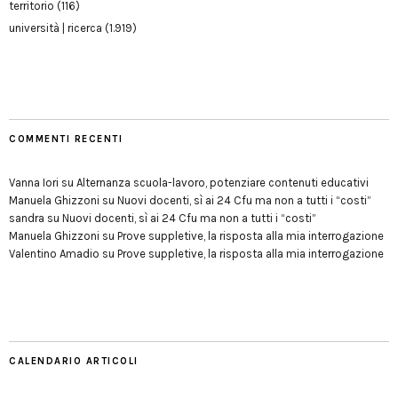
territorio
(116)
università | ricerca
(1.919)
COMMENTI RECENTI
Vanna Iori
su
Alternanza scuola-lavoro, potenziare contenuti educativi
Manuela Ghizzoni
su
Nuovi docenti, sì ai 24 Cfu ma non a tutti i “costi”
sandra
su
Nuovi docenti, sì ai 24 Cfu ma non a tutti i “costi”
Manuela Ghizzoni
su
Prove suppletive, la risposta alla mia interrogazione
Valentino Amadio
su
Prove suppletive, la risposta alla mia interrogazione
CALENDARIO ARTICOLI