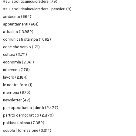
#sullapoliticaincuicredere
(79)
#sullapoliticaincuicredere_pensieri
(9)
ambiente
(664)
appuntamenti
(681)
attualità
(13.952)
comunicati stampa
(1.062)
cose che scrivo
(171)
cultura
(2.711)
economia
(2.061)
interventi
(176)
lavoro
(2.184)
le nostre foto
(1)
memoria
(670)
newsletter
(42)
pari opportunità | diritti
(2.477)
partito democratico
(2.870)
politica italiana
(7.352)
scuola | formazione
(3.214)