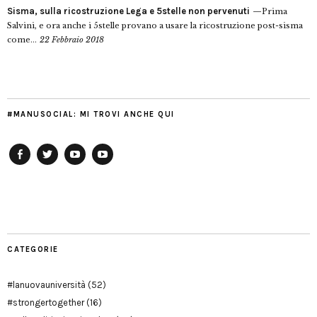
Sisma, sulla ricostruzione Lega e 5stelle non pervenuti
Prima
Salvini, e ora anche i 5stelle provano a usare la ricostruzione post-sisma
come...
22 Febbraio 2018
#MANUSOCIAL: MI TROVI ANCHE QUI
Facebook
Twitter
YouTube
YouTube
Manu
PD
Modena
CATEGORIE
#lanuovauniversità
(52)
#strongertogether
(16)