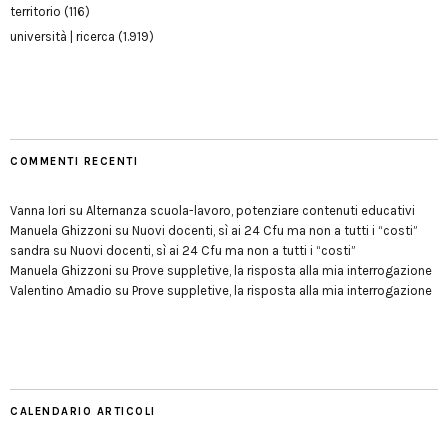
territorio
(116)
università | ricerca
(1.919)
COMMENTI RECENTI
Vanna Iori
su
Alternanza scuola-lavoro, potenziare contenuti educativi
Manuela Ghizzoni
su
Nuovi docenti, sì ai 24 Cfu ma non a tutti i “costi”
sandra
su
Nuovi docenti, sì ai 24 Cfu ma non a tutti i “costi”
Manuela Ghizzoni
su
Prove suppletive, la risposta alla mia interrogazione
Valentino Amadio
su
Prove suppletive, la risposta alla mia interrogazione
CALENDARIO ARTICOLI