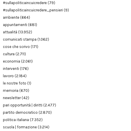
#sullapoliticaincuicredere
(79)
#sullapoliticaincuicredere_pensieri
(9)
ambiente
(664)
appuntamenti
(681)
attualità
(13.952)
comunicati stampa
(1.062)
cose che scrivo
(171)
cultura
(2.711)
economia
(2.061)
interventi
(176)
lavoro
(2.184)
le nostre foto
(1)
memoria
(670)
newsletter
(42)
pari opportunità | diritti
(2.477)
partito democratico
(2.870)
politica italiana
(7.352)
scuola | formazione
(3.214)