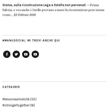
Sisma, sulla ricostruzione Lega e 5stelle non pervenuti
Prima
Salvini, e ora anche i 5stelle provano a usare la ricostruzione post-sisma
come...
22 Febbraio 2018
#MANUSOCIAL: MI TROVI ANCHE QUI
Facebook
Twitter
YouTube
YouTube
Manu
PD
Modena
CATEGORIE
#lanuovauniversità
(52)
#strongertogether
(16)