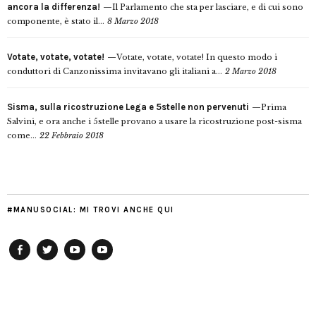
ancora la differenza!
Il Parlamento che sta per lasciare, e di cui sono
componente, è stato il...
8 Marzo 2018
Votate, votate, votate!
Votate, votate, votate! In questo modo i
conduttori di Canzonissima invitavano gli italiani a...
2 Marzo 2018
Sisma, sulla ricostruzione Lega e 5stelle non pervenuti
Prima
Salvini, e ora anche i 5stelle provano a usare la ricostruzione post-sisma
come...
22 Febbraio 2018
#MANUSOCIAL: MI TROVI ANCHE QUI
Facebook
Twitter
YouTube
YouTube
Manu
PD
Modena