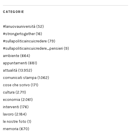
CATEGORIE
#lanuovauniversità
(52)
#strongertogether
(16)
#sullapoliticaincuicredere
(79)
#sullapoliticaincuicredere_pensieri
(9)
ambiente
(664)
appuntamenti
(681)
attualità
(13.952)
comunicati stampa
(1.062)
cose che scrivo
(171)
cultura
(2.711)
economia
(2.061)
interventi
(176)
lavoro
(2.184)
le nostre foto
(1)
memoria
(670)