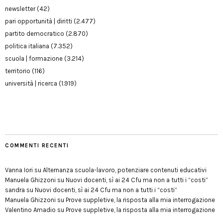
newsletter
(42)
pari opportunità | diritti
(2.477)
partito democratico
(2.870)
politica italiana
(7.352)
scuola | formazione
(3.214)
territorio
(116)
università | ricerca
(1.919)
COMMENTI RECENTI
Vanna Iori
su
Alternanza scuola-lavoro, potenziare contenuti educativi
Manuela Ghizzoni
su
Nuovi docenti, sì ai 24 Cfu ma non a tutti i “costi”
sandra
su
Nuovi docenti, sì ai 24 Cfu ma non a tutti i “costi”
Manuela Ghizzoni
su
Prove suppletive, la risposta alla mia interrogazione
Valentino Amadio
su
Prove suppletive, la risposta alla mia interrogazione