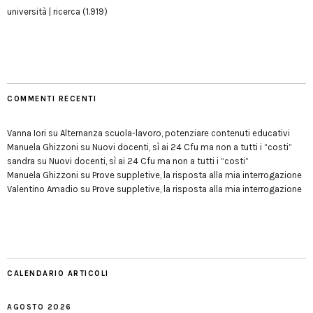
università | ricerca
(1.919)
COMMENTI RECENTI
Vanna Iori
su
Alternanza scuola-lavoro, potenziare contenuti educativi
Manuela Ghizzoni
su
Nuovi docenti, sì ai 24 Cfu ma non a tutti i “costi”
sandra
su
Nuovi docenti, sì ai 24 Cfu ma non a tutti i “costi”
Manuela Ghizzoni
su
Prove suppletive, la risposta alla mia interrogazione
Valentino Amadio
su
Prove suppletive, la risposta alla mia interrogazione
CALENDARIO ARTICOLI
AGOSTO 2026