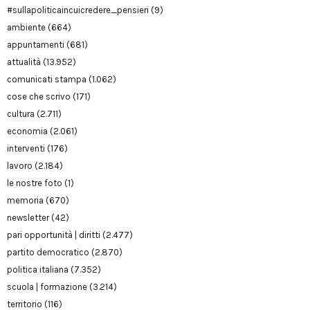
#sullapoliticaincuicredere_pensieri
(9)
ambiente
(664)
appuntamenti
(681)
attualità
(13.952)
comunicati stampa
(1.062)
cose che scrivo
(171)
cultura
(2.711)
economia
(2.061)
interventi
(176)
lavoro
(2.184)
le nostre foto
(1)
memoria
(670)
newsletter
(42)
pari opportunità | diritti
(2.477)
partito democratico
(2.870)
politica italiana
(7.352)
scuola | formazione
(3.214)
territorio
(116)