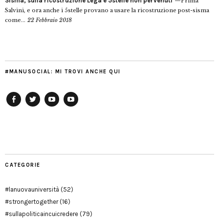
Sisma, sulla ricostruzione Lega e 5stelle non pervenuti
Prima
Salvini, e ora anche i 5stelle provano a usare la ricostruzione post-sisma
come...
22 Febbraio 2018
#MANUSOCIAL: MI TROVI ANCHE QUI
Facebook
Twitter
YouTube
YouTube
Manu
PD
Modena
CATEGORIE
#lanuovauniversità
(52)
#strongertogether
(16)
#sullapoliticaincuicredere
(79)