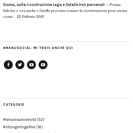
Sisma, sulla ricostruzione Lega e 5stelle non pervenuti
Prima
Salvini, e ora anche i 5stelle provano a usare la ricostruzione post-sisma
come...
22 Febbraio 2018
#MANUSOCIAL: MI TROVI ANCHE QUI
Facebook
Twitter
YouTube
YouTube
Manu
PD
Modena
CATEGORIE
#lanuovauniversità
(52)
#strongertogether
(16)