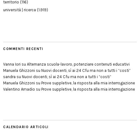
territorio
(116)
università | ricerca
(1.919)
COMMENTI RECENTI
Vanna Iori
su
Alternanza scuola-lavoro, potenziare contenuti educativi
Manuela Ghizzoni
su
Nuovi docenti, sì ai 24 Cfu ma non a tutti i “costi”
sandra
su
Nuovi docenti, sì ai 24 Cfu ma non a tutti i “costi”
Manuela Ghizzoni
su
Prove suppletive, la risposta alla mia interrogazione
Valentino Amadio
su
Prove suppletive, la risposta alla mia interrogazione
CALENDARIO ARTICOLI