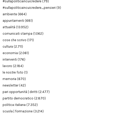
#sullapoliticaincuicredere
(79)
#sullapoliticaincuicredere_pensieri
(9)
ambiente
(664)
appuntamenti
(681)
attualità
(13.952)
comunicati stampa
(1.062)
cose che scrivo
(171)
cultura
(2.711)
economia
(2.061)
interventi
(176)
lavoro
(2.184)
le nostre foto
(1)
memoria
(670)
newsletter
(42)
pari opportunità | diritti
(2.477)
partito democratico
(2.870)
politica italiana
(7.352)
scuola | formazione
(3.214)