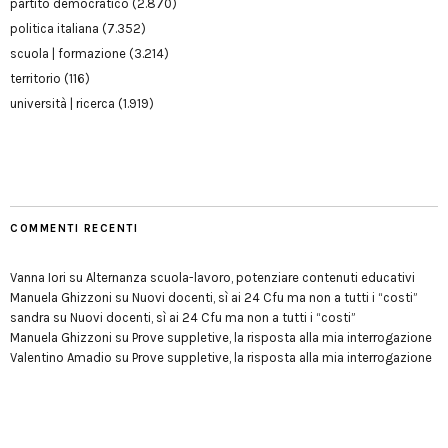
partito democratico
(2.870)
politica italiana
(7.352)
scuola | formazione
(3.214)
territorio
(116)
università | ricerca
(1.919)
COMMENTI RECENTI
Vanna Iori
su
Alternanza scuola-lavoro, potenziare contenuti educativi
Manuela Ghizzoni
su
Nuovi docenti, sì ai 24 Cfu ma non a tutti i “costi”
sandra
su
Nuovi docenti, sì ai 24 Cfu ma non a tutti i “costi”
Manuela Ghizzoni
su
Prove suppletive, la risposta alla mia interrogazione
Valentino Amadio
su
Prove suppletive, la risposta alla mia interrogazione