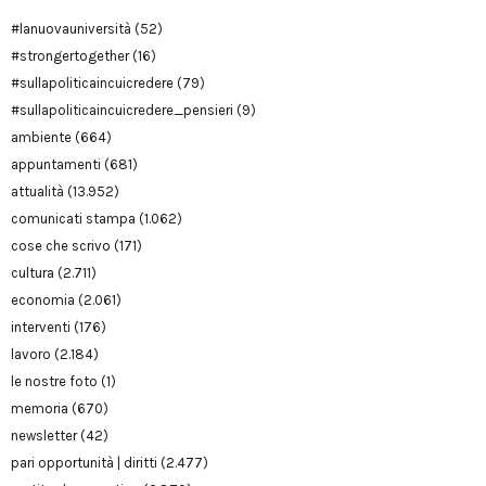
#lanuovauniversità
(52)
#strongertogether
(16)
#sullapoliticaincuicredere
(79)
#sullapoliticaincuicredere_pensieri
(9)
ambiente
(664)
appuntamenti
(681)
attualità
(13.952)
comunicati stampa
(1.062)
cose che scrivo
(171)
cultura
(2.711)
economia
(2.061)
interventi
(176)
lavoro
(2.184)
le nostre foto
(1)
memoria
(670)
newsletter
(42)
pari opportunità | diritti
(2.477)