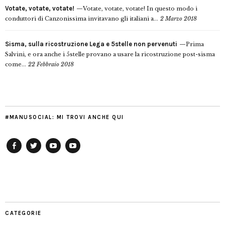
Votate, votate, votate!
Votate, votate, votate! In questo modo i
conduttori di Canzonissima invitavano gli italiani a...
2 Marzo 2018
Sisma, sulla ricostruzione Lega e 5stelle non pervenuti
Prima
Salvini, e ora anche i 5stelle provano a usare la ricostruzione post-sisma
come...
22 Febbraio 2018
#MANUSOCIAL: MI TROVI ANCHE QUI
Facebook
Twitter
YouTube
YouTube
Manu
PD
Modena
CATEGORIE