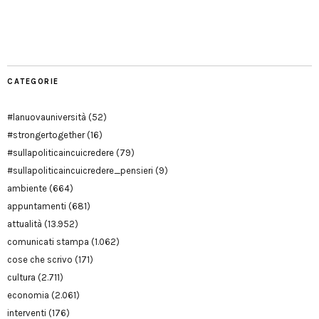
Facebook
Twitter
YouTube
YouTube
Manu
PD
Modena
CATEGORIE
#lanuovauniversità
(52)
#strongertogether
(16)
#sullapoliticaincuicredere
(79)
#sullapoliticaincuicredere_pensieri
(9)
ambiente
(664)
appuntamenti
(681)
attualità
(13.952)
comunicati stampa
(1.062)
cose che scrivo
(171)
cultura
(2.711)
economia
(2.061)
interventi
(176)