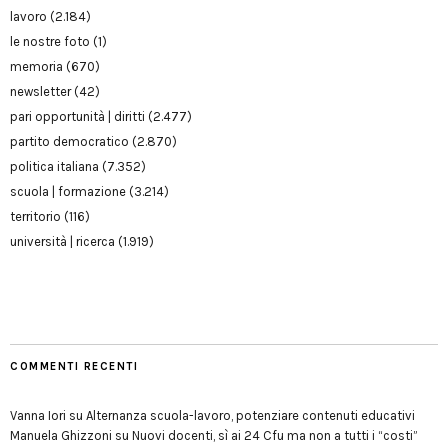
lavoro
(2.184)
le nostre foto
(1)
memoria
(670)
newsletter
(42)
pari opportunità | diritti
(2.477)
partito democratico
(2.870)
politica italiana
(7.352)
scuola | formazione
(3.214)
territorio
(116)
università | ricerca
(1.919)
COMMENTI RECENTI
Vanna Iori
su
Alternanza scuola-lavoro, potenziare contenuti educativi
Manuela Ghizzoni
su
Nuovi docenti, sì ai 24 Cfu ma non a tutti i “costi”