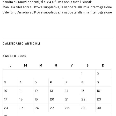
sandra
su
Nuovi docenti, sì ai 24 Cfu ma non a tutti i “costi”
Manuela Ghizzoni
su
Prove suppletive, la risposta alla mia interrogazione
Valentino Amadio
su
Prove suppletive, la risposta alla mia interrogazione
CALENDARIO ARTICOLI
AGOSTO 2026
L
M
M
G
V
S
D
1
2
3
4
5
6
7
8
9
10
11
12
13
14
15
16
17
18
19
20
21
22
23
24
25
26
27
28
29
30