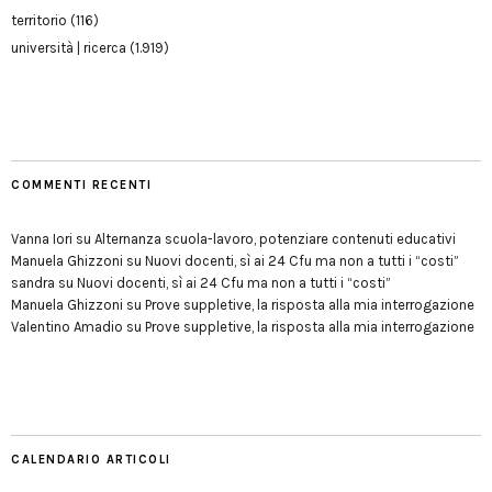
territorio
(116)
università | ricerca
(1.919)
COMMENTI RECENTI
Vanna Iori
su
Alternanza scuola-lavoro, potenziare contenuti educativi
Manuela Ghizzoni
su
Nuovi docenti, sì ai 24 Cfu ma non a tutti i “costi”
sandra
su
Nuovi docenti, sì ai 24 Cfu ma non a tutti i “costi”
Manuela Ghizzoni
su
Prove suppletive, la risposta alla mia interrogazione
Valentino Amadio
su
Prove suppletive, la risposta alla mia interrogazione
CALENDARIO ARTICOLI