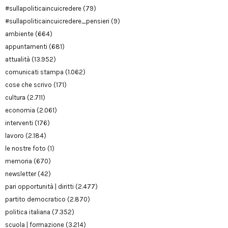
#sullapoliticaincuicredere
(79)
#sullapoliticaincuicredere_pensieri
(9)
ambiente
(664)
appuntamenti
(681)
attualità
(13.952)
comunicati stampa
(1.062)
cose che scrivo
(171)
cultura
(2.711)
economia
(2.061)
interventi
(176)
lavoro
(2.184)
le nostre foto
(1)
memoria
(670)
newsletter
(42)
pari opportunità | diritti
(2.477)
partito democratico
(2.870)
politica italiana
(7.352)
scuola | formazione
(3.214)