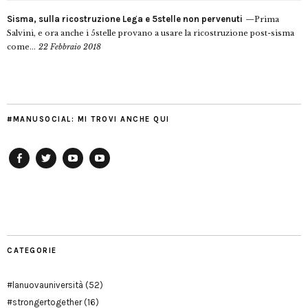
Sisma, sulla ricostruzione Lega e 5stelle non pervenuti
Prima
Salvini, e ora anche i 5stelle provano a usare la ricostruzione post-sisma
come...
22 Febbraio 2018
#MANUSOCIAL: MI TROVI ANCHE QUI
Facebook
Twitter
YouTube
YouTube
Manu
PD
Modena
CATEGORIE
#lanuovauniversità
(52)
#strongertogether
(16)