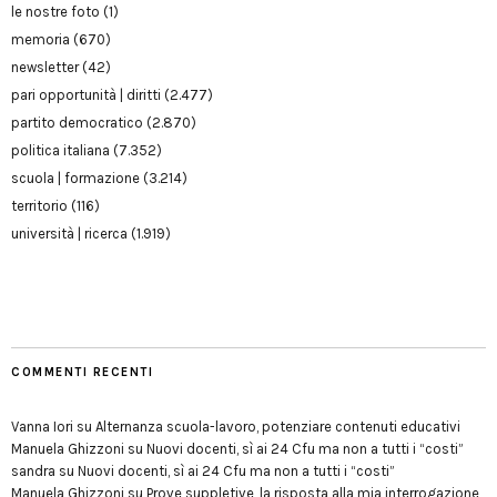
le nostre foto
(1)
memoria
(670)
newsletter
(42)
pari opportunità | diritti
(2.477)
partito democratico
(2.870)
politica italiana
(7.352)
scuola | formazione
(3.214)
territorio
(116)
università | ricerca
(1.919)
COMMENTI RECENTI
Vanna Iori
su
Alternanza scuola-lavoro, potenziare contenuti educativi
Manuela Ghizzoni
su
Nuovi docenti, sì ai 24 Cfu ma non a tutti i “costi”
sandra
su
Nuovi docenti, sì ai 24 Cfu ma non a tutti i “costi”
Manuela Ghizzoni
su
Prove suppletive, la risposta alla mia interrogazione