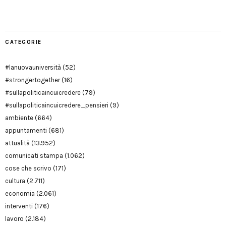
Modena
CATEGORIE
#lanuovauniversità
(52)
#strongertogether
(16)
#sullapoliticaincuicredere
(79)
#sullapoliticaincuicredere_pensieri
(9)
ambiente
(664)
appuntamenti
(681)
attualità
(13.952)
comunicati stampa
(1.062)
cose che scrivo
(171)
cultura
(2.711)
economia
(2.061)
interventi
(176)
lavoro
(2.184)