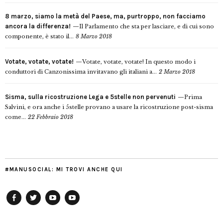
8 marzo, siamo la metà del Paese, ma, purtroppo, non facciamo
ancora la differenza!
Il Parlamento che sta per lasciare, e di cui sono
componente, è stato il...
8 Marzo 2018
Votate, votate, votate!
Votate, votate, votate! In questo modo i
conduttori di Canzonissima invitavano gli italiani a...
2 Marzo 2018
Sisma, sulla ricostruzione Lega e 5stelle non pervenuti
Prima
Salvini, e ora anche i 5stelle provano a usare la ricostruzione post-sisma
come...
22 Febbraio 2018
#MANUSOCIAL: MI TROVI ANCHE QUI
Facebook
Twitter
YouTube
YouTube
Manu
PD