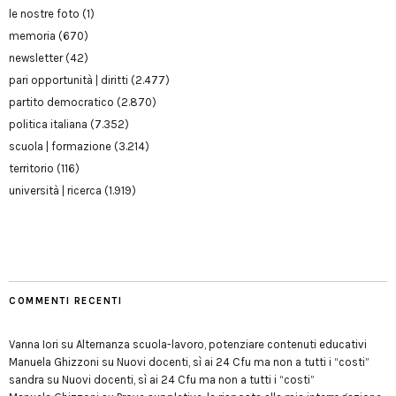
le nostre foto
(1)
memoria
(670)
newsletter
(42)
pari opportunità | diritti
(2.477)
partito democratico
(2.870)
politica italiana
(7.352)
scuola | formazione
(3.214)
territorio
(116)
università | ricerca
(1.919)
COMMENTI RECENTI
Vanna Iori
su
Alternanza scuola-lavoro, potenziare contenuti educativi
Manuela Ghizzoni
su
Nuovi docenti, sì ai 24 Cfu ma non a tutti i “costi”
sandra
su
Nuovi docenti, sì ai 24 Cfu ma non a tutti i “costi”