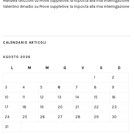
Manuela Ghizzoni
su
Prove suppletive, la risposta alla mia interrogazione
Valentino Amadio
su
Prove suppletive, la risposta alla mia interrogazione
CALENDARIO ARTICOLI
AGOSTO 2026
L
M
M
G
V
S
D
1
2
3
4
5
6
7
8
9
10
11
12
13
14
15
16
17
18
19
20
21
22
23
24
25
26
27
28
29
30
31