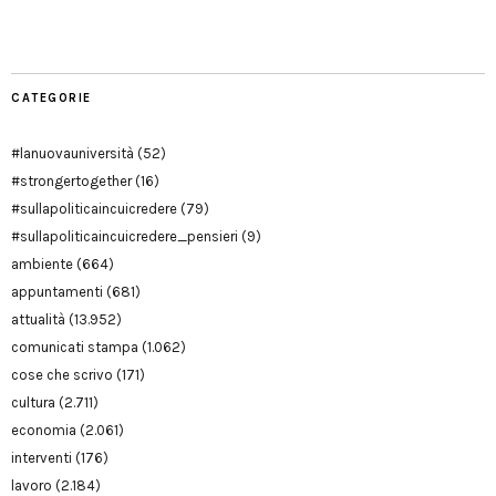
Modena
CATEGORIE
#lanuovauniversità
(52)
#strongertogether
(16)
#sullapoliticaincuicredere
(79)
#sullapoliticaincuicredere_pensieri
(9)
ambiente
(664)
appuntamenti
(681)
attualità
(13.952)
comunicati stampa
(1.062)
cose che scrivo
(171)
cultura
(2.711)
economia
(2.061)
interventi
(176)
lavoro
(2.184)