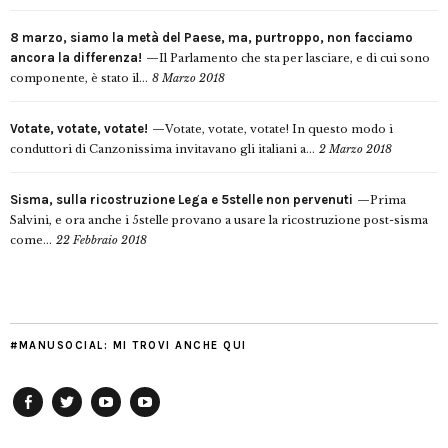
8 marzo, siamo la metà del Paese, ma, purtroppo, non facciamo
ancora la differenza!
Il Parlamento che sta per lasciare, e di cui sono
componente, è stato il...
8 Marzo 2018
Votate, votate, votate!
Votate, votate, votate! In questo modo i
conduttori di Canzonissima invitavano gli italiani a...
2 Marzo 2018
Sisma, sulla ricostruzione Lega e 5stelle non pervenuti
Prima
Salvini, e ora anche i 5stelle provano a usare la ricostruzione post-sisma
come...
22 Febbraio 2018
#MANUSOCIAL: MI TROVI ANCHE QUI
Facebook
Twitter
YouTube
YouTube
Manu
PD