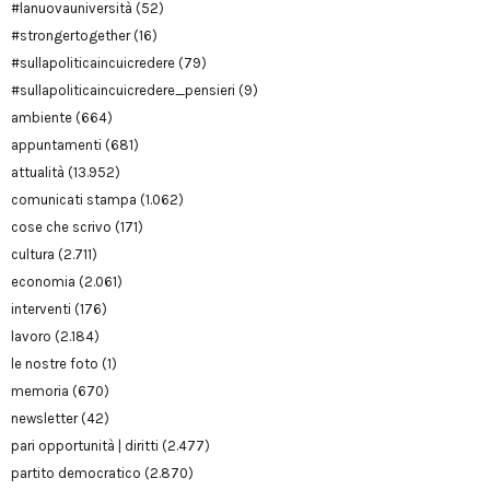
#lanuovauniversità
(52)
#strongertogether
(16)
#sullapoliticaincuicredere
(79)
#sullapoliticaincuicredere_pensieri
(9)
ambiente
(664)
appuntamenti
(681)
attualità
(13.952)
comunicati stampa
(1.062)
cose che scrivo
(171)
cultura
(2.711)
economia
(2.061)
interventi
(176)
lavoro
(2.184)
le nostre foto
(1)
memoria
(670)
newsletter
(42)
pari opportunità | diritti
(2.477)
partito democratico
(2.870)