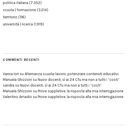
politica italiana
(7.352)
scuola | formazione
(3.214)
territorio
(116)
università | ricerca
(1.919)
COMMENTI RECENTI
Vanna Iori
su
Alternanza scuola-lavoro, potenziare contenuti educativi
Manuela Ghizzoni
su
Nuovi docenti, sì ai 24 Cfu ma non a tutti i “costi”
sandra
su
Nuovi docenti, sì ai 24 Cfu ma non a tutti i “costi”
Manuela Ghizzoni
su
Prove suppletive, la risposta alla mia interrogazione
Valentino Amadio
su
Prove suppletive, la risposta alla mia interrogazione