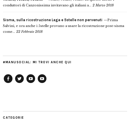
conduttori di Canzonissima invitavano gli italiani a...
2 Marzo 2018
Sisma, sulla ricostruzione Lega e 5stelle non pervenuti
Prima
Salvini, e ora anche i 5stelle provano a usare la ricostruzione post-sisma
come...
22 Febbraio 2018
#MANUSOCIAL: MI TROVI ANCHE QUI
Facebook
Twitter
YouTube
YouTube
Manu
PD
Modena
CATEGORIE