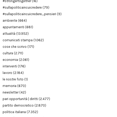
#strongertogether
(16)
#sullapoliticaincuicredere
(79)
#sullapoliticaincuicredere_pensieri
(9)
ambiente
(664)
appuntamenti
(681)
attualità
(13.952)
comunicati stampa
(1.062)
cose che scrivo
(171)
cultura
(2.711)
economia
(2.061)
interventi
(176)
lavoro
(2.184)
le nostre foto
(1)
memoria
(670)
newsletter
(42)
pari opportunità | diritti
(2.477)
partito democratico
(2.870)
politica italiana
(7.352)