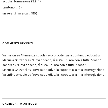
scuola | formazione
(3.214)
territorio
(116)
università | ricerca
(1.919)
COMMENTI RECENTI
Vanna Iori
su
Alternanza scuola-lavoro, potenziare contenuti educativi
Manuela Ghizzoni
su
Nuovi docenti, sì ai 24 Cfu ma non a tutti i “costi”
sandra
su
Nuovi docenti, sì ai 24 Cfu ma non a tutti i “costi”
Manuela Ghizzoni
su
Prove suppletive, la risposta alla mia interrogazione
Valentino Amadio
su
Prove suppletive, la risposta alla mia interrogazione
CALENDARIO ARTICOLI