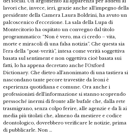
dei social. Un argomento all’apparenza per addetti ai
lavori che, invece, ieri, grazie anche all’impegno della
presidente della Camera Laura Boldrini, ha avuto un
palcoscenico d’eccezione. La sala della Lupa di
Montecitorio ha ospitato un convegno dal titolo
programmatico: “Non è vero, ma ci credo – vita,
morte e miracoli di una falsa notizia”. Che questa sia
l’era della “post-verità”, intesa come verità soggettiva
basata sul sentiment e non oggettiva cioè basata sui
fatti, lo ha appena decretato anche l’Oxford
Dictionary. Che dietro all’anonimato di una tastiera si
nascondano tante pecore travestite da leoni è
esperienza quotidiana e comune. Ora anche i
professionisti dell’informazione si stanno scoprendo
pressoché inermi di fronte alle bufale che, dalla rete
trasmigrano, senza colpo ferire, alle agenzie e da lì ai
media più titolati che, almeno da mestiere e codice
deontologico, dovrebbero verificare le notizie, prima
di pubblicarle. Non …