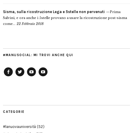
Sisma, sulla ricostruzione Lega e 5stelle non pervenuti
Prima
Salvini, e ora anche i 5stelle provano a usare la ricostruzione post-sisma
come...
22 Febbraio 2018
#MANUSOCIAL: MI TROVI ANCHE QUI
Facebook
Twitter
YouTube
YouTube
Manu
PD
Modena
CATEGORIE
#lanuovauniversità
(52)