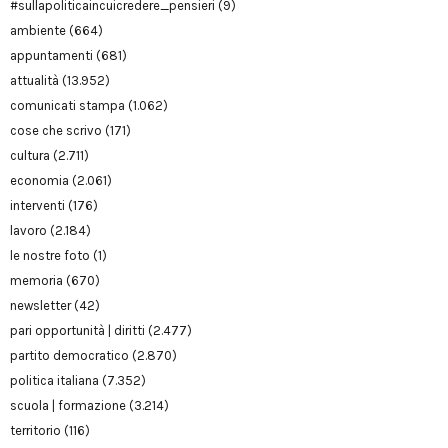
#sullapoliticaincuicredere_pensieri
(9)
ambiente
(664)
appuntamenti
(681)
attualità
(13.952)
comunicati stampa
(1.062)
cose che scrivo
(171)
cultura
(2.711)
economia
(2.061)
interventi
(176)
lavoro
(2.184)
le nostre foto
(1)
memoria
(670)
newsletter
(42)
pari opportunità | diritti
(2.477)
partito democratico
(2.870)
politica italiana
(7.352)
scuola | formazione
(3.214)
territorio
(116)