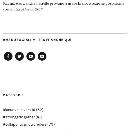
Salvini, e ora anche i 5stelle provano a usare la ricostruzione post-sisma
come...
22 Febbraio 2018
#MANUSOCIAL: MI TROVI ANCHE QUI
Facebook
Twitter
YouTube
YouTube
Manu
PD
Modena
CATEGORIE
#lanuovauniversità
(52)
#strongertogether
(16)
#sullapoliticaincuicredere
(79)