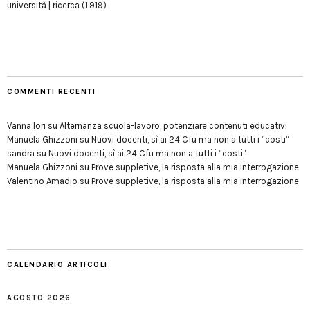
università | ricerca
(1.919)
COMMENTI RECENTI
Vanna Iori
su
Alternanza scuola-lavoro, potenziare contenuti educativi
Manuela Ghizzoni
su
Nuovi docenti, sì ai 24 Cfu ma non a tutti i “costi”
sandra
su
Nuovi docenti, sì ai 24 Cfu ma non a tutti i “costi”
Manuela Ghizzoni
su
Prove suppletive, la risposta alla mia interrogazione
Valentino Amadio
su
Prove suppletive, la risposta alla mia interrogazione
CALENDARIO ARTICOLI
AGOSTO 2026