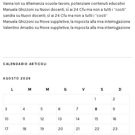
Vanna Iori
su
Alternanza scuola-lavoro, potenziare contenuti educativi
Manuela Ghizzoni
su
Nuovi docenti, sì ai 24 Cfu ma non a tutti i “costi”
sandra
su
Nuovi docenti, sì ai 24 Cfu ma non a tutti i “costi”
Manuela Ghizzoni
su
Prove suppletive, la risposta alla mia interrogazione
Valentino Amadio
su
Prove suppletive, la risposta alla mia interrogazione
CALENDARIO ARTICOLI
AGOSTO 2026
L
M
M
G
V
S
D
1
2
3
4
5
6
7
8
9
10
11
12
13
14
15
16
17
18
19
20
21
22
23