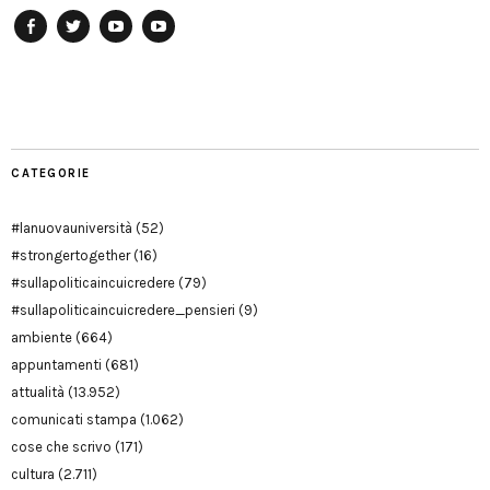
Facebook
Twitter
YouTube
YouTube
Manu
PD
Modena
CATEGORIE
#lanuovauniversità
(52)
#strongertogether
(16)
#sullapoliticaincuicredere
(79)
#sullapoliticaincuicredere_pensieri
(9)
ambiente
(664)
appuntamenti
(681)
attualità
(13.952)
comunicati stampa
(1.062)
cose che scrivo
(171)
cultura
(2.711)