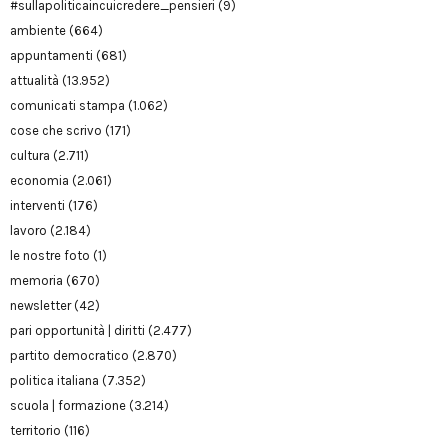
#sullapoliticaincuicredere_pensieri
(9)
ambiente
(664)
appuntamenti
(681)
attualità
(13.952)
comunicati stampa
(1.062)
cose che scrivo
(171)
cultura
(2.711)
economia
(2.061)
interventi
(176)
lavoro
(2.184)
le nostre foto
(1)
memoria
(670)
newsletter
(42)
pari opportunità | diritti
(2.477)
partito democratico
(2.870)
politica italiana
(7.352)
scuola | formazione
(3.214)
territorio
(116)