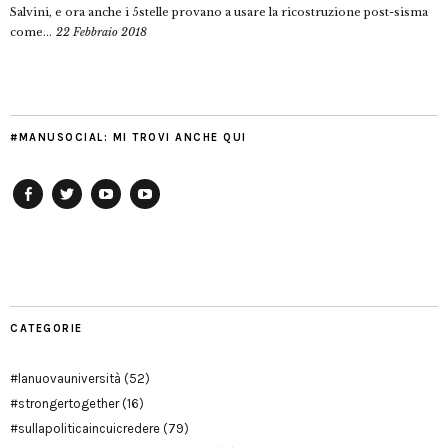
Salvini, e ora anche i 5stelle provano a usare la ricostruzione post-sisma
come...
22 Febbraio 2018
#MANUSOCIAL: MI TROVI ANCHE QUI
Facebook
Twitter
YouTube
YouTube
Manu
PD
Modena
CATEGORIE
#lanuovauniversità
(52)
#strongertogether
(16)
#sullapoliticaincuicredere
(79)