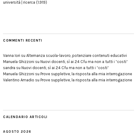
università | ricerca
(1.919)
COMMENTI RECENTI
Vanna Iori
su
Alternanza scuola-lavoro, potenziare contenuti educativi
Manuela Ghizzoni
su
Nuovi docenti, sì ai 24 Cfu ma non a tutti i “costi”
sandra
su
Nuovi docenti, sì ai 24 Cfu ma non a tutti i “costi”
Manuela Ghizzoni
su
Prove suppletive, la risposta alla mia interrogazione
Valentino Amadio
su
Prove suppletive, la risposta alla mia interrogazione
CALENDARIO ARTICOLI
AGOSTO 2026