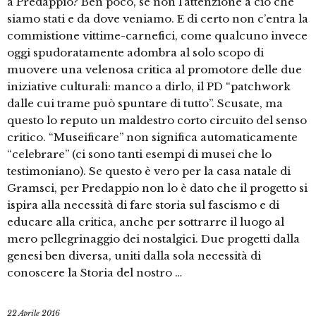
a Predappio? Ben poco, se non l’attenzione a ciò che
siamo stati e da dove veniamo. E di certo non c’entra la
commistione vittime-carnefici, come qualcuno invece
oggi spudoratamente adombra al solo scopo di
muovere una velenosa critica al promotore delle due
iniziative culturali: manco a dirlo, il PD “patchwork
dalle cui trame può spuntare di tutto”. Scusate, ma
questo lo reputo un maldestro corto circuito del senso
critico. “Museificare” non significa automaticamente
“celebrare” (ci sono tanti esempi di musei che lo
testimoniano). Se questo è vero per la casa natale di
Gramsci, per Predappio non lo è dato che il progetto si
ispira alla necessità di fare storia sul fascismo e di
educare alla critica, anche per sottrarre il luogo al
mero pellegrinaggio dei nostalgici. Due progetti dalla
genesi ben diversa, uniti dalla sola necessità di
conoscere la Storia del nostro …
22 Aprile 2016