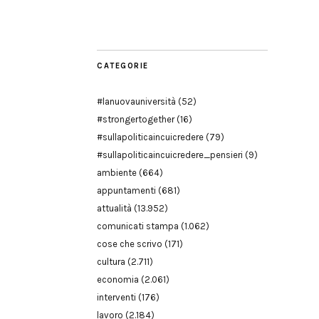
Modena
CATEGORIE
#lanuovauniversità
(52)
#strongertogether
(16)
#sullapoliticaincuicredere
(79)
#sullapoliticaincuicredere_pensieri
(9)
ambiente
(664)
appuntamenti
(681)
attualità
(13.952)
comunicati stampa
(1.062)
cose che scrivo
(171)
cultura
(2.711)
economia
(2.061)
interventi
(176)
lavoro
(2.184)