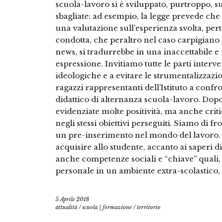
scuola-lavoro si è sviluppato, purtroppo, s
sbagliate: ad esempio, la legge prevede ch
una valutazione sull’esperienza svolta, pert
condotta, che peraltro nel caso carpigiano 
news, si tradurrebbe in una inaccettabile e i
espressione. Invitiamo tutte le parti inter
ideologiche e a evitare le strumentalizzazio
ragazzi rappresentanti dell’Istituto a confr
didattico di alternanza scuola-lavoro. Dopo
evidenziate molte positività, ma anche crit
negli stessi obiettivi perseguiti. Siamo di 
un pre-inserimento nel mondo del lavoro. 
acquisire allo studente, accanto ai saperi d
anche competenze sociali e “chiave” quali, 
personale in un ambiente extra-scolastico, l
5 Aprile 2018
attualità
/
scuola | formazione
/
territorio