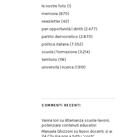
le nostre foto
(1)
memoria
(670)
newsletter
(42)
pari opportunità | diritti
(2.477)
partito democratico
(2.870)
politica italiana
(7.352)
scuola | formazione
(3.214)
territorio
(116)
università | ricerca
(1.919)
COMMENTI RECENTI
Vanna Iori
su
Alternanza scuola-lavoro,
potenziare contenuti educativi
Manuela Ghizzoni
su
Nuovi docenti, sì ai
24 Cfu ma non a tutti i “costi”