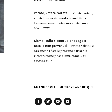
stato il...
8 Marzo 2018
Votate, votate, votate!
Votate, votate,
votate! In questo modo i conduttori di
Canzonissima invitavano gli italiani a...
2
Marzo 2018
Sisma, sulla ricostruzione Lega e
5stelle non pervenuti
Prima Salvini, e
ora anche i 5stelle provano a usare la
ricostruzione post-sisma come...
22
Febbraio 2018
#MANUSOCIAL: MI TROVI ANCHE QUI
Facebook
Twitter
YouTube
YouTube
Manu
PD