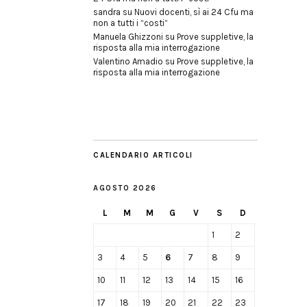
sandra
su
Nuovi docenti, sì ai 24 Cfu ma
non a tutti i “costi”
Manuela Ghizzoni
su
Prove suppletive, la
risposta alla mia interrogazione
Valentino Amadio
su
Prove suppletive, la
risposta alla mia interrogazione
CALENDARIO ARTICOLI
AGOSTO 2026
L
M
M
G
V
S
D
1
2
3
4
5
6
7
8
9
10
11
12
13
14
15
16
17
18
19
20
21
22
23