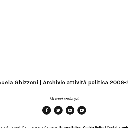
ela Ghizzoni | Archivio attività politica 2006
Mi trovi anche qui
Facebook
Twitter
YouTube
YouTube
Manu
PD
Modena
ela Ghizzoni | Deputata alla Camera |
Privacy Policy
|
Cookie Policy
| Contatta
web