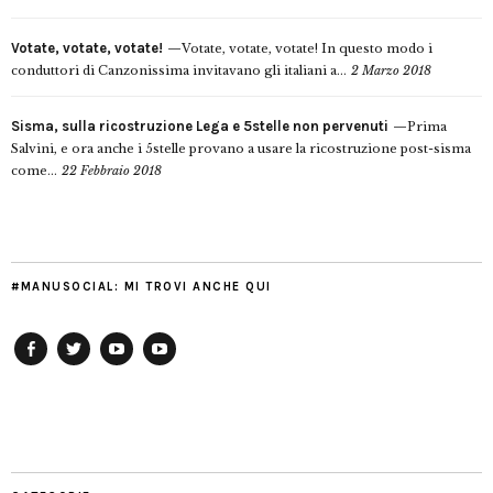
Votate, votate, votate!
Votate, votate, votate! In questo modo i
conduttori di Canzonissima invitavano gli italiani a...
2 Marzo 2018
Sisma, sulla ricostruzione Lega e 5stelle non pervenuti
Prima
Salvini, e ora anche i 5stelle provano a usare la ricostruzione post-sisma
come...
22 Febbraio 2018
#MANUSOCIAL: MI TROVI ANCHE QUI
Facebook
Twitter
YouTube
YouTube
Manu
PD
Modena