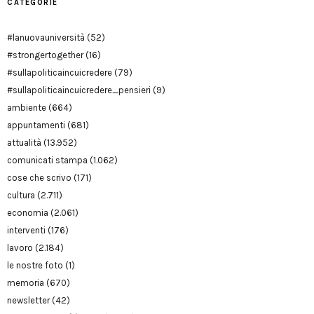
CATEGORIE
#lanuovauniversità
(52)
#strongertogether
(16)
#sullapoliticaincuicredere
(79)
#sullapoliticaincuicredere_pensieri
(9)
ambiente
(664)
appuntamenti
(681)
attualità
(13.952)
comunicati stampa
(1.062)
cose che scrivo
(171)
cultura
(2.711)
economia
(2.061)
interventi
(176)
lavoro
(2.184)
le nostre foto
(1)
memoria
(670)
newsletter
(42)