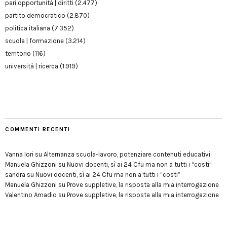
pari opportunità | diritti
(2.477)
partito democratico
(2.870)
politica italiana
(7.352)
scuola | formazione
(3.214)
territorio
(116)
università | ricerca
(1.919)
COMMENTI RECENTI
Vanna Iori
su
Alternanza scuola-lavoro, potenziare contenuti educativi
Manuela Ghizzoni
su
Nuovi docenti, sì ai 24 Cfu ma non a tutti i “costi”
sandra
su
Nuovi docenti, sì ai 24 Cfu ma non a tutti i “costi”
Manuela Ghizzoni
su
Prove suppletive, la risposta alla mia interrogazione
Valentino Amadio
su
Prove suppletive, la risposta alla mia interrogazione