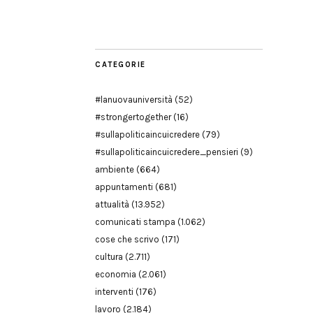
Modena
CATEGORIE
#lanuovauniversità
(52)
#strongertogether
(16)
#sullapoliticaincuicredere
(79)
#sullapoliticaincuicredere_pensieri
(9)
ambiente
(664)
appuntamenti
(681)
attualità
(13.952)
comunicati stampa
(1.062)
cose che scrivo
(171)
cultura
(2.711)
economia
(2.061)
interventi
(176)
lavoro
(2.184)