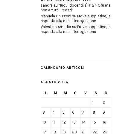
sandra
su
Nuovi docenti, sì ai 24 Cfu ma
non a tutti i “costi”
Manuela Ghizzoni
su
Prove suppletive, la
risposta alla mia interrogazione
Valentino Amadio
su
Prove suppletive, la
risposta alla mia interrogazione
CALENDARIO ARTICOLI
AGOSTO 2026
L
M
M
G
V
S
D
1
2
3
4
5
6
7
8
9
10
11
12
13
14
15
16
17
18
19
20
21
22
23