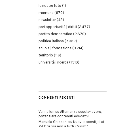
le nostre foto
(1)
memoria
(670)
newsletter
(42)
pari opportunità | diritti
(2.477)
partito democratico
(2.870)
politica italiana
(7.352)
scuola | formazione
(3.214)
territorio
(116)
università | ricerca
(1.919)
COMMENTI RECENTI
Vanna Iori
su
Alternanza scuola-lavoro,
potenziare contenuti educativi
Manuela Ghizzoni
su
Nuovi docenti, sì ai
24 Cfu ma non a tutti i “costi”