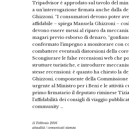
Tripadvisor è approdato sul tavolo del min
a un’interrogazione firmata anche dalla 
Ghizzoni. “I consumatori devono poter ave
affidabile – spiega Manuela Ghizzoni – così
devono essere messi al riparo da meccanism
magari previo esborso di denaro, “gonfiano”
confermato l’impegno a monitorare con cos
combattere eventuali distorsioni della corre
Scongiurare le false recensioni web che po
strutture turistiche, e introdurre meccanismi
stesse recensioni: è quanto ha chiesto la
Ghizzoni, componente della Commissione 
urgente al Ministro per i Beni e le attività
primo firmatario il deputato riminese Tizian
l’affidabilità dei consigli di viaggio pubblic
community …
11 Febbraio 2016
attualità
/
comunicati stampa