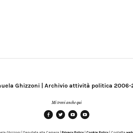
ela Ghizzoni | Archivio attività politica 2006
Mi trovi anche qui
Facebook
Twitter
YouTube
YouTube
Manu
PD
Modena
ela Ghizzoni | Deputata alla Camera |
Privacy Policy
|
Cookie Policy
| Contatta
web