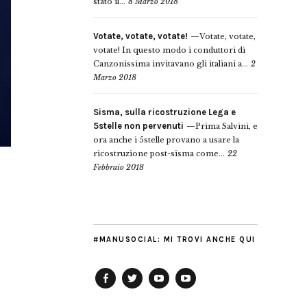
stato il...
8 Marzo 2018
Votate, votate, votate!
Votate, votate,
votate! In questo modo i conduttori di
Canzonissima invitavano gli italiani a...
2
Marzo 2018
Sisma, sulla ricostruzione Lega e
5stelle non pervenuti
Prima Salvini, e
ora anche i 5stelle provano a usare la
ricostruzione post-sisma come...
22
Febbraio 2018
#MANUSOCIAL: MI TROVI ANCHE QUI
Facebook
Twitter
YouTube
YouTube
Manu
PD