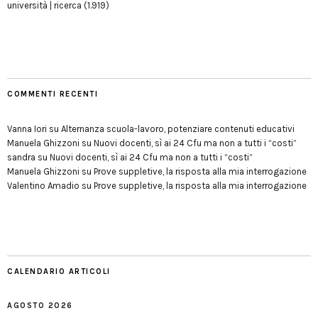
università | ricerca
(1.919)
COMMENTI RECENTI
Vanna Iori
su
Alternanza scuola-lavoro, potenziare contenuti educativi
Manuela Ghizzoni
su
Nuovi docenti, sì ai 24 Cfu ma non a tutti i “costi”
sandra
su
Nuovi docenti, sì ai 24 Cfu ma non a tutti i “costi”
Manuela Ghizzoni
su
Prove suppletive, la risposta alla mia interrogazione
Valentino Amadio
su
Prove suppletive, la risposta alla mia interrogazione
CALENDARIO ARTICOLI
AGOSTO 2026