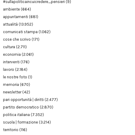
#sullapoliticaincuicredere_pensieri
(9)
ambiente
(664)
appuntamenti
(681)
attualità
(13.952)
comunicati stampa
(1.062)
cose che scrivo
(171)
cultura
(2.711)
economia
(2.061)
interventi
(176)
lavoro
(2.184)
le nostre foto
(1)
memoria
(670)
newsletter
(42)
pari opportunità | diritti
(2.477)
partito democratico
(2.870)
politica italiana
(7.352)
scuola | formazione
(3.214)
territorio
(116)