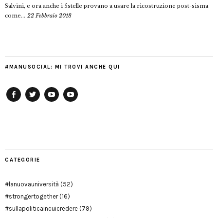
Salvini, e ora anche i 5stelle provano a usare la ricostruzione post-sisma
come...
22 Febbraio 2018
#MANUSOCIAL: MI TROVI ANCHE QUI
Facebook
Twitter
YouTube
YouTube
Manu
PD
Modena
CATEGORIE
#lanuovauniversità
(52)
#strongertogether
(16)
#sullapoliticaincuicredere
(79)