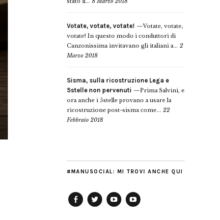
stato il...
8 Marzo 2018
Votate, votate, votate!
Votate, votate,
votate! In questo modo i conduttori di
Canzonissima invitavano gli italiani a...
2
Marzo 2018
Sisma, sulla ricostruzione Lega e
5stelle non pervenuti
Prima Salvini, e
ora anche i 5stelle provano a usare la
ricostruzione post-sisma come...
22
Febbraio 2018
#MANUSOCIAL: MI TROVI ANCHE QUI
Facebook
Twitter
YouTube
YouTube
Manu
PD