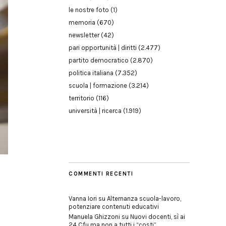
le nostre foto
(1)
memoria
(670)
newsletter
(42)
pari opportunità | diritti
(2.477)
partito democratico
(2.870)
politica italiana
(7.352)
scuola | formazione
(3.214)
territorio
(116)
università | ricerca
(1.919)
COMMENTI RECENTI
Vanna Iori
su
Alternanza scuola-lavoro,
potenziare contenuti educativi
Manuela Ghizzoni
su
Nuovi docenti, sì ai
24 Cfu ma non a tutti i “costi”