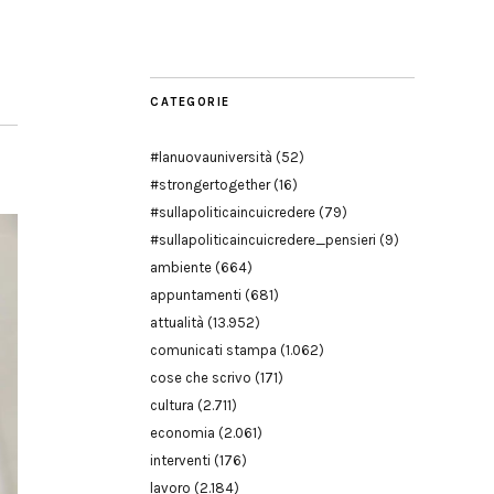
Modena
CATEGORIE
#lanuovauniversità
(52)
#strongertogether
(16)
#sullapoliticaincuicredere
(79)
#sullapoliticaincuicredere_pensieri
(9)
ambiente
(664)
appuntamenti
(681)
attualità
(13.952)
comunicati stampa
(1.062)
cose che scrivo
(171)
cultura
(2.711)
economia
(2.061)
interventi
(176)
lavoro
(2.184)