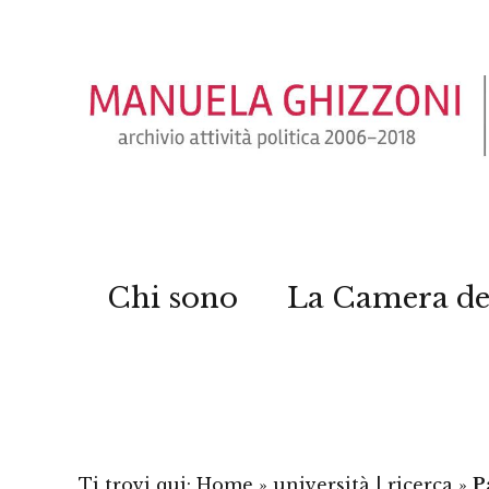
Chi sono
La Camera de
Ti trovi qui:
Home
»
università | ricerca
»
P