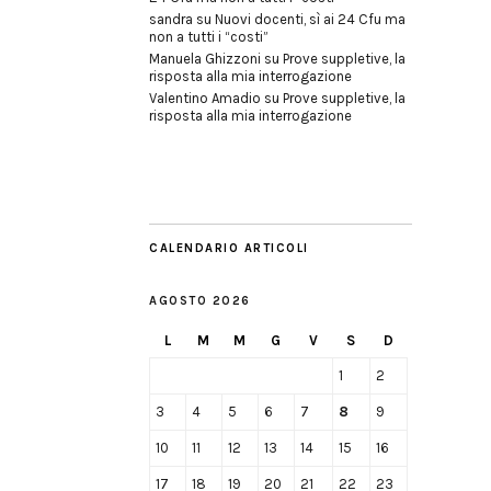
sandra
su
Nuovi docenti, sì ai 24 Cfu ma
non a tutti i “costi”
Manuela Ghizzoni
su
Prove suppletive, la
risposta alla mia interrogazione
Valentino Amadio
su
Prove suppletive, la
risposta alla mia interrogazione
CALENDARIO ARTICOLI
AGOSTO 2026
L
M
M
G
V
S
D
1
2
3
4
5
6
7
8
9
10
11
12
13
14
15
16
17
18
19
20
21
22
23